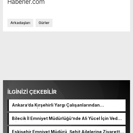
Haberler.com
Arkadaşları
Gürler
İLGİNİZİ ÇEKEBİLİR
Ankara’da Kırşehirli Yargı Çalışanlarından
Geleneksel İftar Programı
Bilecik İl Emniyet Müdürlüğü’nde Ali Yücel İçin Veda
Töreni
Eskişehir Emniyet Müdürü, Şehit Ailelerine Ziyarette