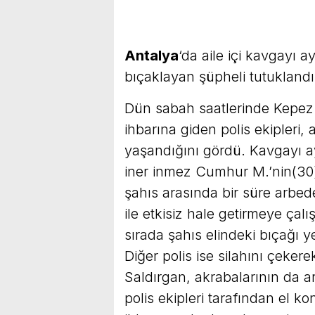
Antalya
‘da aile içi kavgayı
bıçaklayan şüpheli tutuklandı
Dün sabah saatlerinde Kepez i
ihbarına giden polis ekipleri,
yaşandığını gördü. Kavgayı a
iner inmez Cumhur M.’nin(30) s
şahıs arasında bir süre arbed
ile etkisiz hale getirmeye ça
sırada şahıs elindeki bıçağı
Diğer polis ise silahını çekere
Saldırgan, akrabalarının da ara
polis ekipleri tarafından el k