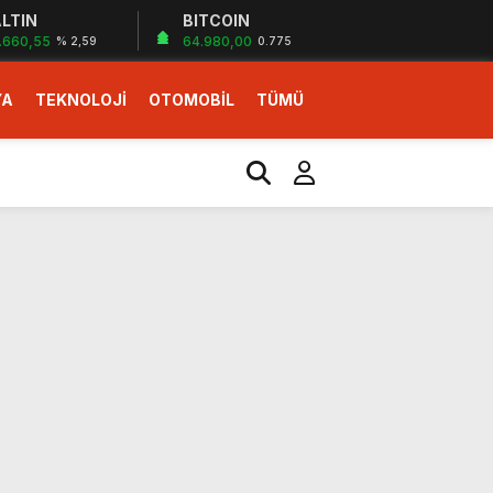
LTIN
BITCOIN
.660,55
64.980,00
% 2,59
0.775
YA
TEKNOLOJİ
OTOMOBİL
TÜMÜ
ı
i erken başlattık”