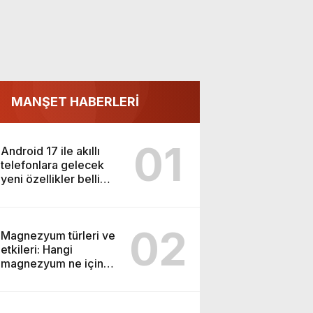
MANŞET HABERLERİ
01
Android 17 ile akıllı
telefonlara gelecek
yeni özellikler belli
oldu
02
Magnezyum türleri ve
etkileri: Hangi
magnezyum ne için
kullanılır