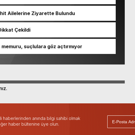
it Ailelerine Ziyarette Bulundu
ikkat Çekildi
is memuru, suçlulara göz açtırmıyor
nız.
 haberlerinden anında bilgi sahibi olmak
 eğer haber bültenine üye olun.