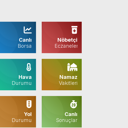
Canlı
Nöbetçi
Borsa
Eczaneler
Hava
Namaz
Durumu
Vakitleri
Yol
Canlı
Durumu
Sonuçlar