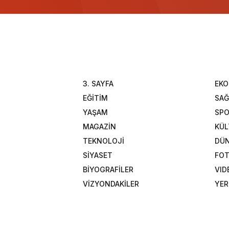
3. SAYFA
EK
EĞİTİM
SAĞ
YAŞAM
SP
MAGAZİN
KÜL
TEKNOLOJİ
DÜ
SİYASET
FOT
BİYOGRAFİLER
VID
VİZYONDAKİLER
YER