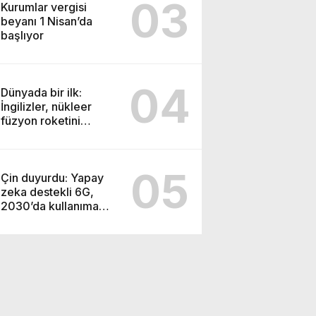
03
Kurumlar vergisi
beyanı 1 Nisan’da
başlıyor
04
Dünyada bir ilk:
İngilizler, nükleer
füzyon roketini
ateşledi
05
Çin duyurdu: Yapay
zeka destekli 6G,
2030’da kullanıma
sunulacak