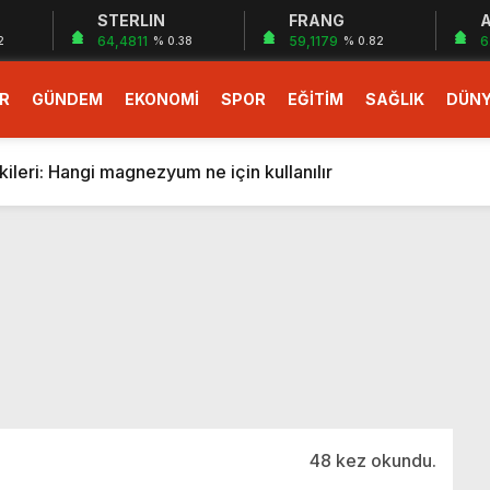
STERLIN
FRANG
A
64,4811
59,1179
6
2
% 0.38
% 0.82
R
GÜNDEM
EKONOMİ
SPOR
EĞİTİM
SAĞLIK
DÜN
larlık dev teklif
fonlara gelecek yeni özellikler belli oldu
ileri: Hangi magnezyum ne için kullanılır
1 Nisan’da başlıyor
r, nükleer füzyon roketini ateşledi
 destekli 6G, 2030’da kullanıma sunulacak
n heyecanlandıran kulis! Bakanlıklar sayı konusunda anlaşt
nin Borcunu Ödeyebilir
esi ilgilendiren düzenleme! Sayılar tümden değişti
tartışması! Bakan Tekin’den “Sıkıntı yaşanmaması için takvim
larlık dev teklif
48 kez okundu.
fonlara gelecek yeni özellikler belli oldu