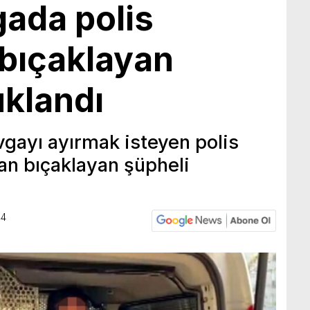
gada polis
bıçaklayan
uklandı
avgayı ayırmak isteyen polis
n bıçaklayan şüpheli
44