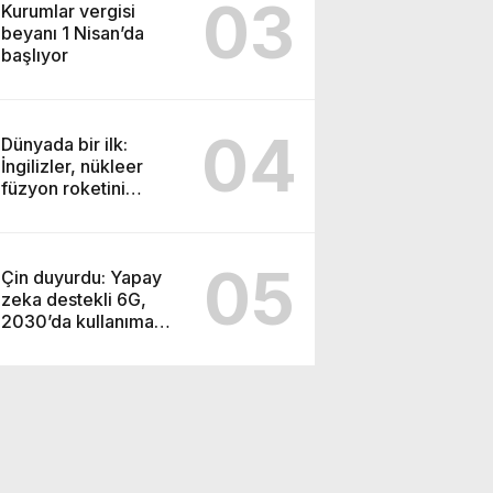
03
Kurumlar vergisi
beyanı 1 Nisan’da
başlıyor
04
Dünyada bir ilk:
İngilizler, nükleer
füzyon roketini
ateşledi
05
Çin duyurdu: Yapay
zeka destekli 6G,
2030’da kullanıma
sunulacak