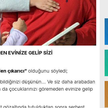
N EVİNİZE GELİP SİZİ
en çıkarıcı”
olduğunu söyledi;
ı bildiğinizi düşünün… Ve siz daha arabadan
a da çocuklarınızı göremeden evinize gelip
t gözaltında tutulduktan sonra serbest