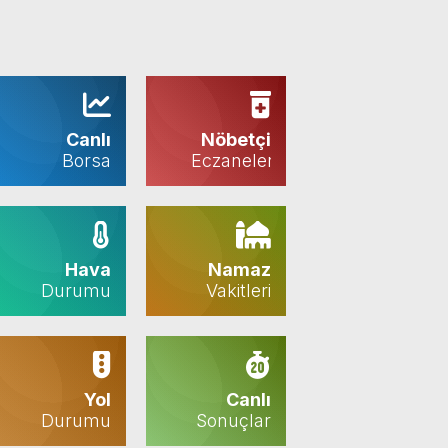
Canlı
Nöbetçi
Borsa
Eczaneler
Hava
Namaz
Durumu
Vakitleri
Yol
Canlı
Durumu
Sonuçlar