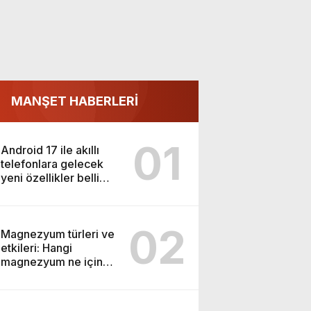
MANŞET HABERLERİ
01
Android 17 ile akıllı
telefonlara gelecek
yeni özellikler belli
oldu
02
Magnezyum türleri ve
etkileri: Hangi
magnezyum ne için
kullanılır