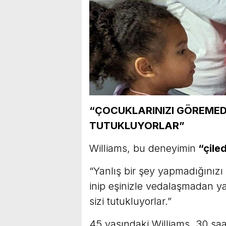
“ÇOCUKLARINIZI GÖREMEDE
TUTUKLUYORLAR”
Williams, bu deneyimin
“çiled
“Yanlış bir şey yapmadığınız
inip eşinizle vedalaşmadan y
sizi tutukluyorlar.”
45 yaşındaki Williams, 30 saa