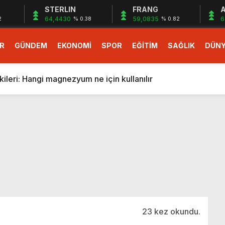
STERLIN
FRANG
A
64,4430
59,0835
6
2
% 0.38
% 0.82
R
GÜNDEM
EKONOMİ
SPOR
EĞİTİM
SAĞLIK
DÜN
larlık dev teklif
fonlara gelecek yeni özellikler belli oldu
ileri: Hangi magnezyum ne için kullanılır
1 Nisan’da başlıyor
r, nükleer füzyon roketini ateşledi
 destekli 6G, 2030’da kullanıma sunulacak
n heyecanlandıran kulis! Bakanlıklar sayı konusunda anlaşt
nin Borcunu Ödeyebilir
esi ilgilendiren düzenleme! Sayılar tümden değişti
tartışması! Bakan Tekin’den “Sıkıntı yaşanmaması için takvim
larlık dev teklif
23 kez okundu.
fonlara gelecek yeni özellikler belli oldu