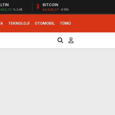
LTIN
BITCOIN
.653,72
64.628,57
% 2,48
-0.109
YA
TEKNOLOJİ
OTOMOBİL
TÜMÜ
ı
i erken başlattık”