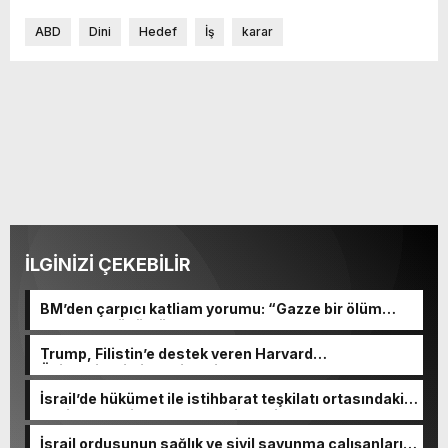
ABD
Dini
Hedef
İş
karar
İLGİNİZİ ÇEKEBİLİR
BM’den çarpıcı katliam yorumu: “Gazze bir ölüm
tarlasına dönüştü”
Trump, Filistin’e destek veren Harvard
Üniversitesi’ni tehdit etti
İsrail’de hükümet ile istihbarat teşkilatı ortasındaki
çekişme yeni skandalla derinleşti
İsrail ordusunun sağlık ve sivil savunma çalışanlarını