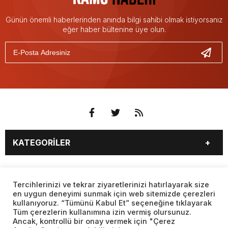
Günün önemli haberlerinden anında bilgi sahibi olmak istiyorsanız
eğer haber bültenine üye olun.
KATEGORİLER
3. SAYFA
EKONOMİ
SAYFALAR
EĞİTİM
SAĞLIK
Tercihlerinizi ve tekrar ziyaretlerinizi hatırlayarak size
en uygun deneyimi sunmak için web sitemizde çerezleri
YAŞAM
SPOR
kullanıyoruz. “Tümünü Kabul Et” seçeneğine tıklayarak
BURÇLAR
CANLI BORSA
MAGAZİN
KÜLTÜR SANAT
Tüm çerezlerin kullanımına izin vermiş olursunuz.
CANLI SONUÇLAR
CANLI TV
Ancak, kontrollü bir onay vermek için "Çerez
Web sitemizde yer alan haber içerikleri izin alınmadan,
TEKNOLOJİ
DÜNYA