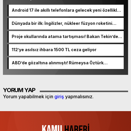
Android 17 ile akıllı telefonlara gelecek yeni özellikler
belli oldu
Dünyada bir ilk: İngilizler, nükleer füzyon roketini
ateşledi
Proje okullarında atama tartışması! Bakan Tekin’den
“Sıkıntı yaşanmaması için takvimi erken başlattık”
açıklaması geldi
112’ye asılsız ihbara 1500 TL ceza geliyor
ABD’de gözaltına alınmıştı! Rümeysa Öztürk
öldürüleceğini düşünmüş
YORUM YAP
Yorum yapabilmek için
giriş
yapmalısınız.