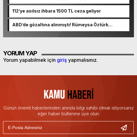
“Sıkıntı yaşanmaması için takvimi erken başlattık”
açıklaması geldi
112’ye asılsız ihbara 1500 TL ceza geliyor
ABD’de gözaltına alınmıştı! Rümeysa Öztürk
öldürüleceğini düşünmüş
YORUM YAP
Yorum yapabilmek için
giriş
yapmalısınız.
Günün önemli haberlerinden anında bilgi sahibi olmak istiyorsanız
eğer haber bültenine üye olun.