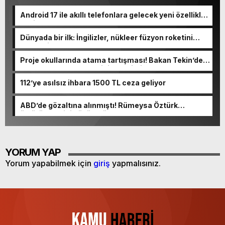
Android 17 ile akıllı telefonlara gelecek yeni özellikler
belli oldu
Dünyada bir ilk: İngilizler, nükleer füzyon roketini
ateşledi
Proje okullarında atama tartışması! Bakan Tekin’den
“Sıkıntı yaşanmaması için takvimi erken başlattık”
açıklaması geldi
112’ye asılsız ihbara 1500 TL ceza geliyor
ABD’de gözaltına alınmıştı! Rümeysa Öztürk
öldürüleceğini düşünmüş
YORUM YAP
Yorum yapabilmek için
giriş
yapmalısınız.