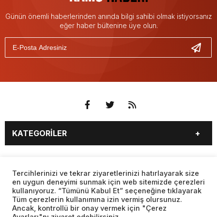
Günün önemli haberlerinden anında bilgi sahibi olmak istiyorsanız
eğer haber bültenine üye olun.
KATEGORİLER
3. SAYFA
EKONOMİ
SAYFALAR
EĞİTİM
SAĞLIK
Tercihlerinizi ve tekrar ziyaretlerinizi hatırlayarak size
en uygun deneyimi sunmak için web sitemizde çerezleri
YAŞAM
SPOR
kullanıyoruz. “Tümünü Kabul Et” seçeneğine tıklayarak
BURÇLAR
CANLI BORSA
MAGAZİN
KÜLTÜR SANAT
Tüm çerezlerin kullanımına izin vermiş olursunuz.
CANLI SONUÇLAR
CANLI TV
Ancak, kontrollü bir onay vermek için "Çerez
Web sitemizde yer alan haber içerikleri izin alınmadan,
TEKNOLOJİ
DÜNYA