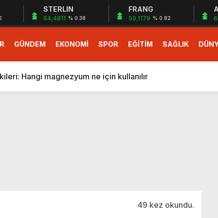
STERLIN
FRANG
A
64,4811
59,1179
6
2
% 0.38
% 0.82
R
GÜNDEM
EKONOMİ
SPOR
EĞİTİM
SAĞLIK
DÜN
larlık dev teklif
fonlara gelecek yeni özellikler belli oldu
ileri: Hangi magnezyum ne için kullanılır
1 Nisan’da başlıyor
r, nükleer füzyon roketini ateşledi
 destekli 6G, 2030’da kullanıma sunulacak
n heyecanlandıran kulis! Bakanlıklar sayı konusunda anlaşt
nin Borcunu Ödeyebilir
esi ilgilendiren düzenleme! Sayılar tümden değişti
tartışması! Bakan Tekin’den “Sıkıntı yaşanmaması için takvim
larlık dev teklif
49 kez okundu.
fonlara gelecek yeni özellikler belli oldu