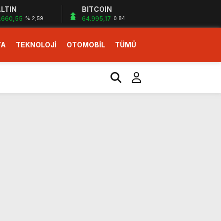
LTIN
BITCOIN
.660,55
64.995,17
% 2,59
0.84
YA
TEKNOLOJİ
OTOMOBİL
TÜMÜ
ı
i erken başlattık”