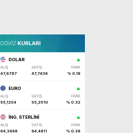
DÖVİZ
KURLARI
DOLAR
ALIŞ
SATIŞ
FARK
47,6787
47,7436
% 0.18
EURO
ALIŞ
SATIŞ
FARK
55,1254
55,2510
% 0.32
İNG. STERLİNİ
ALIŞ
SATIŞ
FARK
64,3468
64,4811
% 0.38