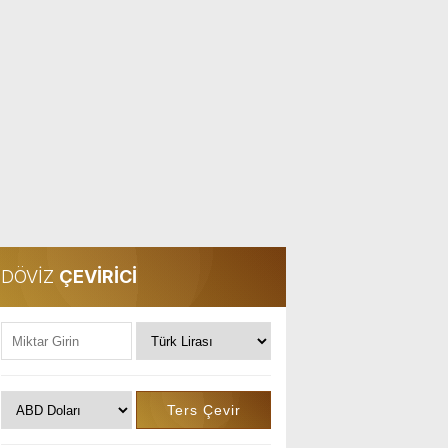
DÖVİZ
ÇEVİRİCİ