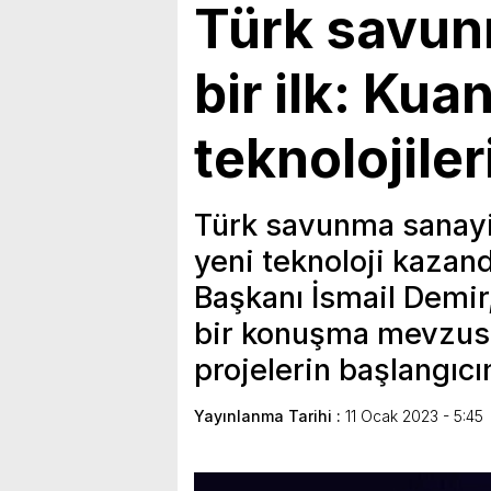
Türk savun
bir ilk: Ku
teknolojiler
Türk savunma sanayis
yeni teknoloji kazan
Başkanı İsmail Demir,
bir konuşma mevzusu
projelerin başlangıc
Yayınlanma Tarihi :
11 Ocak 2023 - 5:45