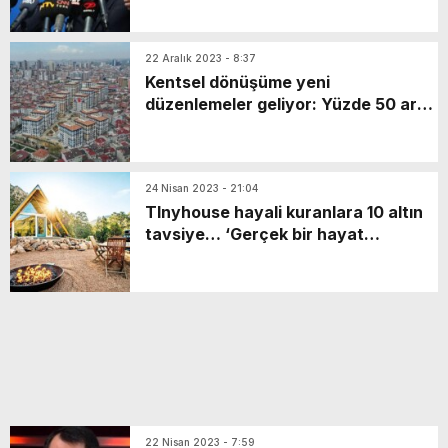
22 Aralık 2023 - 8:37
Kentsel dönüşüme yeni
düzenlemeler geliyor: Yüzde 50 artı
1 yeterli olacak!
24 Nisan 2023 - 21:04
TInyhouse hayali kuranlara 10 altın
tavsiye… ‘Gerçek bir hayat
hikâyesinden alınmıştır’
22 Nisan 2023 - 7:59