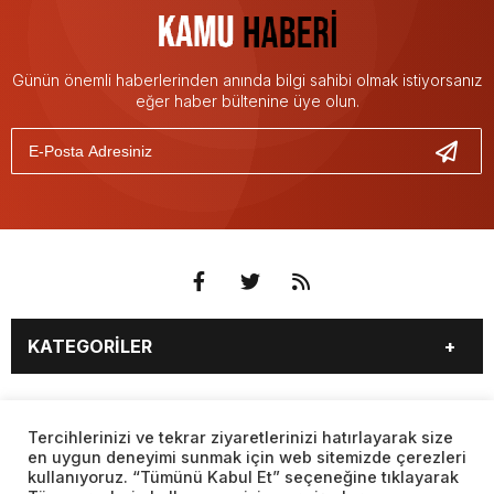
Günün önemli haberlerinden anında bilgi sahibi olmak istiyorsanız
eğer haber bültenine üye olun.
KATEGORİLER
3. SAYFA
EKONOMİ
SAYFALAR
EĞİTİM
SAĞLIK
Tercihlerinizi ve tekrar ziyaretlerinizi hatırlayarak size
en uygun deneyimi sunmak için web sitemizde çerezleri
YAŞAM
SPOR
kullanıyoruz. “Tümünü Kabul Et” seçeneğine tıklayarak
BURÇLAR
CANLI BORSA
MAGAZİN
KÜLTÜR SANAT