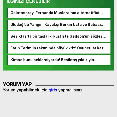
İLGİNİZİ ÇEKEBİLİR
Galatasaray, Fernando Muslera’nın alternatifini
buldu! Görüşmeler başladı
Uludağ’da Yangın: Kayakçı Berkin Usta ve Babası
Hayatını Kaybetti
Beşiktaş’ta bir taşla iki kuş! İşte Gedson’un sözleşme
detayları
Fatih Terim’in takımında büyük kriz! Oyuncular kazan
kaldırdı
Kimse bunu beklemiyordu! Beşiktaş yıldızıyla
yollarını ayırıyor
YORUM YAP
Yorum yapabilmek için
giriş
yapmalısınız.