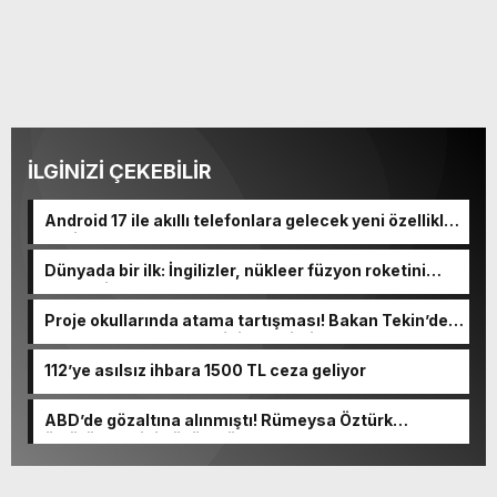
İLGİNİZİ ÇEKEBİLİR
Android 17 ile akıllı telefonlara gelecek yeni özellikler
belli oldu
Dünyada bir ilk: İngilizler, nükleer füzyon roketini
ateşledi
Proje okullarında atama tartışması! Bakan Tekin’den
“Sıkıntı yaşanmaması için takvimi erken başlattık”
açıklaması geldi
112’ye asılsız ihbara 1500 TL ceza geliyor
ABD’de gözaltına alınmıştı! Rümeysa Öztürk
öldürüleceğini düşünmüş