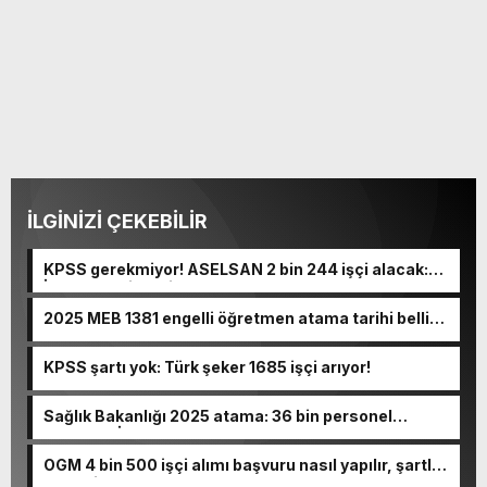
İLGİNİZİ ÇEKEBİLİR
KPSS gerekmiyor! ASELSAN 2 bin 244 işçi alacak:
İşte takım listesi
2025 MEB 1381 engelli öğretmen atama tarihi belli
oldu!
KPSS şartı yok: Türk şeker 1685 işçi arıyor!
Sağlık Bakanlığı 2025 atama: 36 bin personel
alınacak! İşte, kadrolar ve detaylar
OGM 4 bin 500 işçi alımı başvuru nasıl yapılır, şartlar
nelerdir?