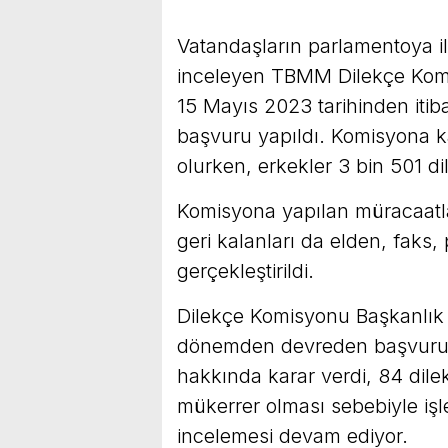
Vatandaşların parlamentoya ilet
inceleyen TBMM Dilekçe Kom
15 Mayıs 2023 tarihinden iti
başvuru yapıldı. Komisyona ka
olurken, erkekler 3 bin 501 d
Komisyona yapılan müracaatla
geri kalanları da elden, faks, p
gerçekleştirildi.
Dilekçe Komisyonu Başkanlık D
dönemden devreden başvurular
hakkında karar verdi, 84 dil
mükerrer olması sebebiyle işl
incelemesi devam ediyor.