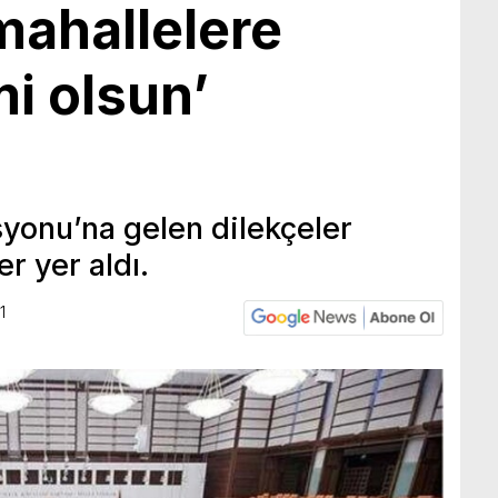
ahallelere
i olsun’
onu’na gelen dilekçeler
er yer aldı.
1