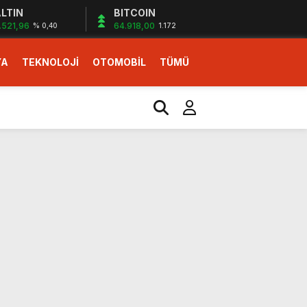
LTIN
BITCOIN
.521,96
64.918,00
% 0,40
1.172
YA
TEKNOLOJİ
OTOMOBİL
TÜMÜ
ı
i erken başlattık”