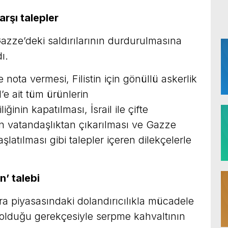
karşı talepler
Gazze’deki saldırılarının durdurulmasına
ı.
e nota vermesi, Filistin için gönüllü askerlik
’e ait tüm ürünlerin
ğinin kapatılması, İsrail ile çifte
in vatandaşlıktan çıkarılması ve Gazze
latılması gibi talepler içeren dilekçelerle
n’ talebi
ra piyasasındaki dolandırıcılıkla mücadele
 olduğu gerekçesiyle serpme kahvaltının