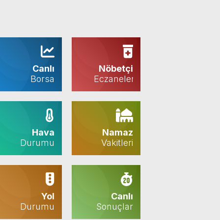
Canlı
Nöbetçi
Borsa
Eczaneler
Hava
Namaz
Durumu
Vakitleri
Yol
Canlı
Durumu
Sonuçlar