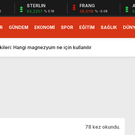
STERLIN
FRANG
A
64,2257
58,9119
6
2
% 0.18
% -0.08
R
GÜNDEM
EKONOMİ
SPOR
EĞİTİM
SAĞLIK
DÜN
larlık dev teklif
fonlara gelecek yeni özellikler belli oldu
ileri: Hangi magnezyum ne için kullanılır
1 Nisan’da başlıyor
r, nükleer füzyon roketini ateşledi
 destekli 6G, 2030’da kullanıma sunulacak
n heyecanlandıran kulis! Bakanlıklar sayı konusunda anlaşt
nin Borcunu Ödeyebilir
esi ilgilendiren düzenleme! Sayılar tümden değişti
tartışması! Bakan Tekin’den “Sıkıntı yaşanmaması için takvim
larlık dev teklif
78 kez okundu.
fonlara gelecek yeni özellikler belli oldu