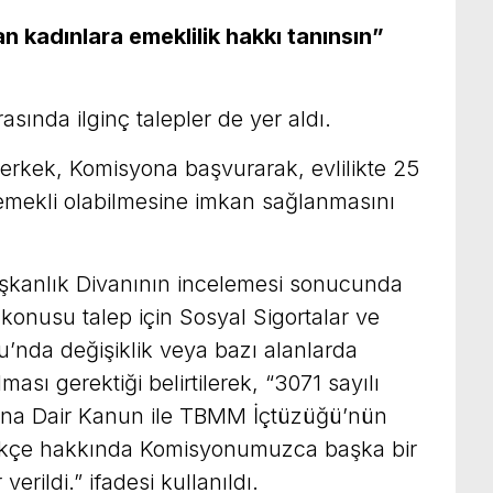
an kadınlara emeklilik hakkı tanınsın”
sında ilginç talepler de yer aldı.
erkek, Komisyona başvurarak, evlilikte 25
 emekli olabilmesine imkan sağlanmasını
kanlık Divanının incelemesi sonucunda
 konusu talep için Sosyal Sigortalar ve
’nda değişiklik veya bazı alanlarda
ası gerektiği belirtilerek, “3071 sayılı
sına Dair Kanun ile TBMM İçtüzüğü’nün
lekçe hakkında Komisyonumuzca başka bir
rildi.” ifadesi kullanıldı.