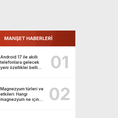
MANŞET HABERLERİ
01
Android 17 ile akıllı
telefonlara gelecek
yeni özellikler belli
oldu
02
Magnezyum türleri ve
etkileri: Hangi
magnezyum ne için
kullanılır