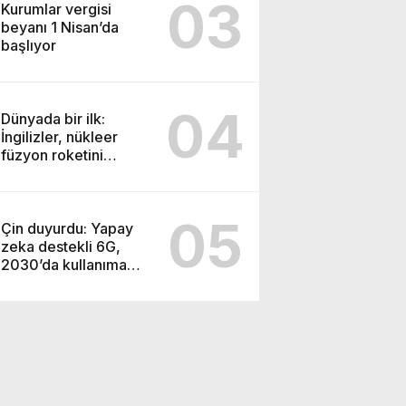
03
Kurumlar vergisi
beyanı 1 Nisan’da
başlıyor
04
Dünyada bir ilk:
İngilizler, nükleer
füzyon roketini
ateşledi
05
Çin duyurdu: Yapay
zeka destekli 6G,
2030’da kullanıma
sunulacak