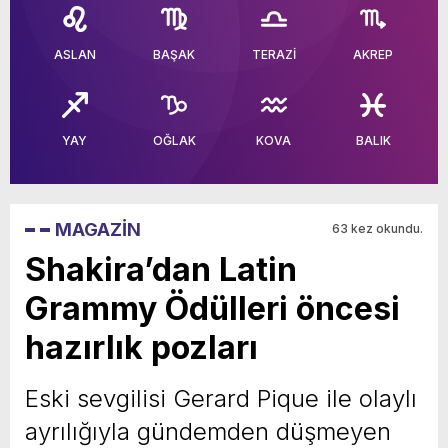
yeni özellikler belli oldu
ASLAN
BAŞAK
TERAZİ
AKREP
YAY
OĞLAK
KOVA
BALIK
MAGAZİN
63 kez okundu.
Shakira’dan Latin
Grammy Ödülleri öncesi
hazırlık pozları
Eski sevgilisi Gerard Pique ile olaylı
ayrılığıyla gündemden düşmeyen