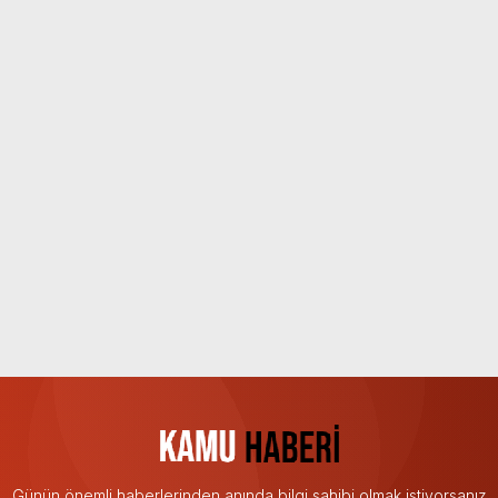
Günün önemli haberlerinden anında bilgi sahibi olmak istiyorsanız