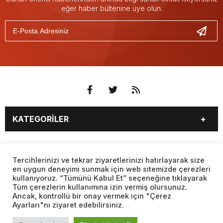
eğer haber bültenine üye olun.
KATEGORİLER
3. SAYFA
EKONOMİ
SAYFALAR
EĞİTİM
SAĞLIK
Tercihlerinizi ve tekrar ziyaretlerinizi hatırlayarak size
en uygun deneyimi sunmak için web sitemizde çerezleri
YAŞAM
SPOR
kullanıyoruz. “Tümünü Kabul Et” seçeneğine tıklayarak
BURÇLAR
CANLI BORSA
MAGAZİN
KÜLTÜR SANAT
Tüm çerezlerin kullanımına izin vermiş olursunuz.
CANLI SONUÇLAR
CANLI TV
Ancak, kontrollü bir onay vermek için "Çerez
Web sitemizde yer alan haber içerikleri izin alınmadan,
TEKNOLOJİ
DÜNYA
Ayarları"nı ziyaret edebilirsiniz.
kaynak gösterilerek dahi iktibas edilemez. Kanuna aykırı ve
FİKSTÜR
FİRMA EKLE
SİYASET
FOTO GALERİ
izinsiz olarak kopyalanamaz, başka yerde yayınlanamaz.
FİRMA REHBERİ
GAZETE OKU