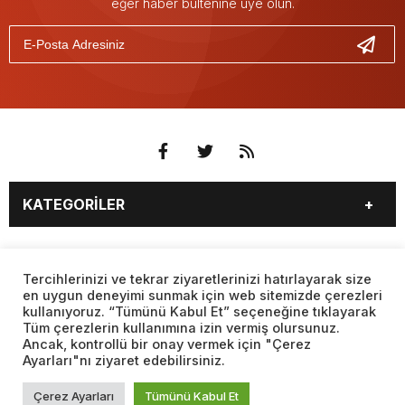
eğer haber bültenine üye olun.
KATEGORİLER
3. SAYFA
EKONOMİ
SAYFALAR
EĞİTİM
SAĞLIK
Tercihlerinizi ve tekrar ziyaretlerinizi hatırlayarak size
en uygun deneyimi sunmak için web sitemizde çerezleri
YAŞAM
SPOR
kullanıyoruz. “Tümünü Kabul Et” seçeneğine tıklayarak
BURÇLAR
CANLI BORSA
MAGAZİN
KÜLTÜR SANAT
Tüm çerezlerin kullanımına izin vermiş olursunuz.
CANLI SONUÇLAR
CANLI TV
Ancak, kontrollü bir onay vermek için "Çerez
Web sitemizde yer alan haber içerikleri izin alınmadan,
TEKNOLOJİ
DÜNYA
Ayarları"nı ziyaret edebilirsiniz.
kaynak gösterilerek dahi iktibas edilemez. Kanuna aykırı ve
FİKSTÜR
FİRMA EKLE
SİYASET
FOTO GALERİ
izinsiz olarak kopyalanamaz, başka yerde yayınlanamaz.
FİRMA REHBERİ
GAZETE OKU
Çerez Ayarları
Tümünü Kabul Et
BİYOGRAFİLER
VIDEO GALERİ