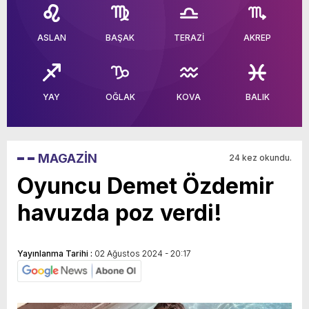
yeni özellikler belli oldu
ASLAN
BAŞAK
TERAZİ
AKREP
YAY
OĞLAK
KOVA
BALIK
MAGAZİN
24 kez okundu.
Oyuncu Demet Özdemir
havuzda poz verdi!
Yayınlanma Tarihi :
02 Ağustos 2024 - 20:17