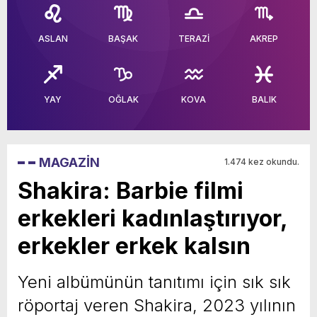
yeni özellikler belli oldu
ASLAN
BAŞAK
TERAZİ
AKREP
YAY
OĞLAK
KOVA
BALIK
MAGAZİN
1.474 kez okundu.
Shakira: Barbie filmi
erkekleri kadınlaştırıyor,
erkekler erkek kalsın
Yeni albümünün tanıtımı için sık sık
röportaj veren Shakira, 2023 yılının