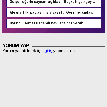
Gülşen uğurlu sayısını açıkladı! ‘Başka hiçbir şey
istemedim hayatta’
Aleyna Tilki paylaşımıyla şaşırttı! Görenler çıplak
sandı – Magazin Haberleri
Oyuncu Demet Özdemir havuzda poz verdi!
YORUM YAP
Yorum yapabilmek için
giriş
yapmalısınız.