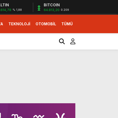
LTIN
BITCOIN
.614,78
64.813,20
% 1,88
0.209
YA
TEKNOLOJİ
OTOMOBİL
TÜMÜ
ı
i erken başlattık”