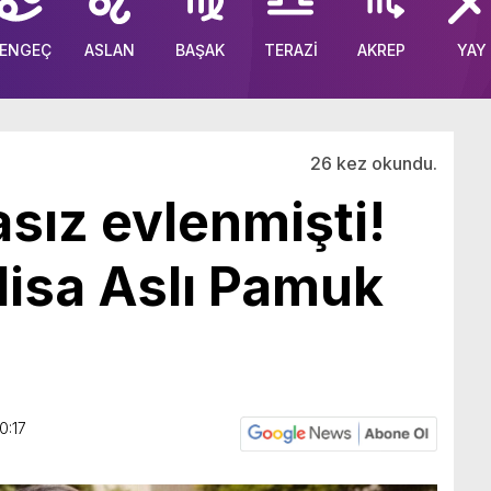
ENGEÇ
ASLAN
BAŞAK
TERAZİ
AKREP
YAY
26 kez okundu.
sız evlenmişti!
isa Aslı Pamuk
0:17