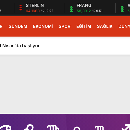
STERLIN
FRANG
A
64,1688
58,8912
6
5
% -0.02
% 0.51
larlık dev teklif
R
GÜNDEM
EKONOMİ
SPOR
EĞİTİM
SAĞLIK
DÜN
fonlara gelecek yeni özellikler belli oldu
ileri: Hangi magnezyum ne için kullanılır
1 Nisan’da başlıyor
r, nükleer füzyon roketini ateşledi
 destekli 6G, 2030’da kullanıma sunulacak
n heyecanlandıran kulis! Bakanlıklar sayı konusunda anlaşt
nin Borcunu Ödeyebilir
esi ilgilendiren düzenleme! Sayılar tümden değişti
tartışması! Bakan Tekin’den “Sıkıntı yaşanmaması için takvim
larlık dev teklif
fonlara gelecek yeni özellikler belli oldu