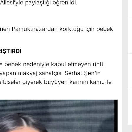
ilesi’yle paylaştığı öğrenildi.
rünen Pamuk,nazardan korktuğu için bebek
IŞTIRDI
ni de bebek nedeniyle kabul etmeyen ünlü
yapan makyaj sanatçısı Serhat Şen’in
elbiseler giyerek büyüyen karnını kamufle