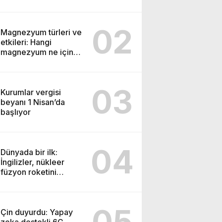
oldu
02
Magnezyum türleri ve
etkileri: Hangi
magnezyum ne için
kullanılır
03
Kurumlar vergisi
beyanı 1 Nisan’da
başlıyor
04
Dünyada bir ilk:
İngilizler, nükleer
füzyon roketini
ateşledi
05
Çin duyurdu: Yapay