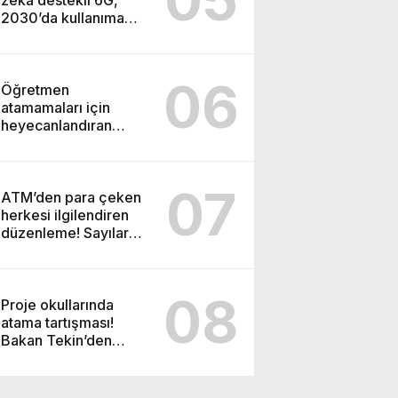
zeka destekli 6G,
2030’da kullanıma
sunulacak
06
Öğretmen
atamamaları için
heyecanlandıran
kulis! Bakanlıklar sayı
konusunda anlaştı
07
ATM’den para çeken
herkesi ilgilendiren
düzenleme! Sayılar
tümden değişti
08
Proje okullarında
atama tartışması!
Bakan Tekin’den
“Sıkıntı yaşanmaması
için takvimi erken
başlattık” açıklaması