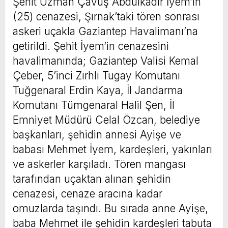
Şehit Uzman Çavuş Abdulkadir İyem’in
(25) cenazesi, Şırnak’taki tören sonrası
askeri uçakla Gaziantep Havalimanı’na
getirildi. Şehit İyem’in cenazesini
havalimanında; Gaziantep Valisi Kemal
Çeber, 5’inci Zırhlı Tugay Komutanı
Tuğgenaral Erdin Kaya, İl Jandarma
Komutanı Tümgenaral Halil Şen, İl
Emniyet Müdürü Celal Özcan, belediye
başkanları, şehidin annesi Ayişe ve
babası Mehmet İyem, kardeşleri, yakınları
ve askerler karşıladı. Tören mangası
tarafından uçaktan alınan şehidin
cenazesi, cenaze aracına kadar
omuzlarda taşındı. Bu sırada anne Ayişe,
baba Mehmet ile şehidin kardeşleri tabuta