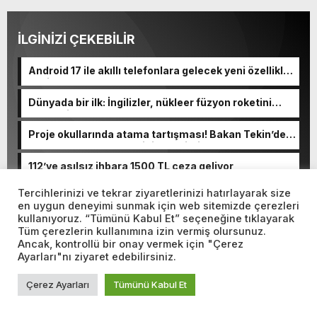
İLGİNİZİ ÇEKEBİLİR
Android 17 ile akıllı telefonlara gelecek yeni özellikler
belli oldu
Dünyada bir ilk: İngilizler, nükleer füzyon roketini
ateşledi
Proje okullarında atama tartışması! Bakan Tekin’den
“Sıkıntı yaşanmaması için takvimi erken başlattık”
açıklaması geldi
112’ye asılsız ihbara 1500 TL ceza geliyor
Tercihlerinizi ve tekrar ziyaretlerinizi hatırlayarak size
ABD’de gözaltına alınmıştı! Rümeysa Öztürk
en uygun deneyimi sunmak için web sitemizde çerezleri
öldürüleceğini düşünmüş
kullanıyoruz. “Tümünü Kabul Et” seçeneğine tıklayarak
Tüm çerezlerin kullanımına izin vermiş olursunuz.
Ancak, kontrollü bir onay vermek için "Çerez
Ayarları"nı ziyaret edebilirsiniz.
YORUM YAP
Yorum yapabilmek için
giriş
yapmalısınız.
Çerez Ayarları
Tümünü Kabul Et