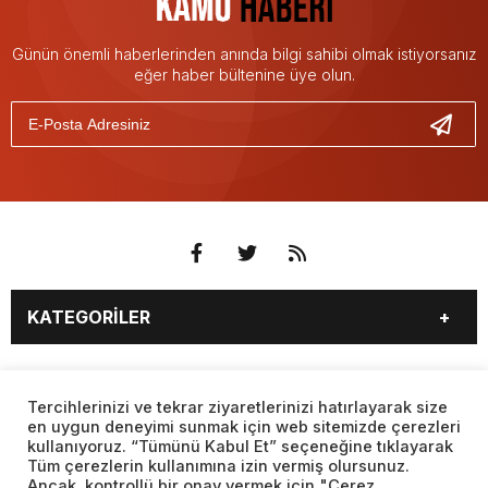
Günün önemli haberlerinden anında bilgi sahibi olmak istiyorsanız
eğer haber bültenine üye olun.
KATEGORİLER
3. SAYFA
EKONOMİ
SAYFALAR
EĞİTİM
SAĞLIK
Tercihlerinizi ve tekrar ziyaretlerinizi hatırlayarak size
en uygun deneyimi sunmak için web sitemizde çerezleri
YAŞAM
SPOR
kullanıyoruz. “Tümünü Kabul Et” seçeneğine tıklayarak
BURÇLAR
CANLI BORSA
MAGAZİN
KÜLTÜR SANAT
Tüm çerezlerin kullanımına izin vermiş olursunuz.
CANLI SONUÇLAR
CANLI TV
Ancak, kontrollü bir onay vermek için "Çerez