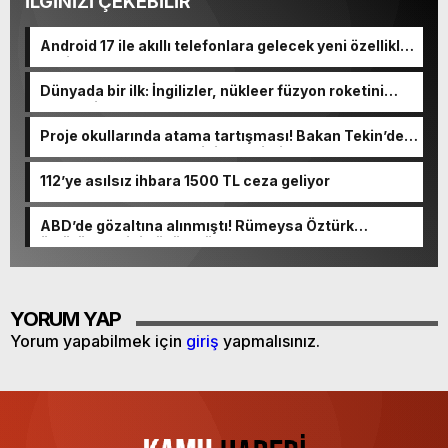
İLGİNİZİ ÇEKEBİLİR
Android 17 ile akıllı telefonlara gelecek yeni özellikler
belli oldu
Dünyada bir ilk: İngilizler, nükleer füzyon roketini
ateşledi
Proje okullarında atama tartışması! Bakan Tekin’den
“Sıkıntı yaşanmaması için takvimi erken başlattık”
açıklaması geldi
112’ye asılsız ihbara 1500 TL ceza geliyor
ABD’de gözaltına alınmıştı! Rümeysa Öztürk
öldürüleceğini düşünmüş
YORUM YAP
Yorum yapabilmek için
giriş
yapmalısınız.