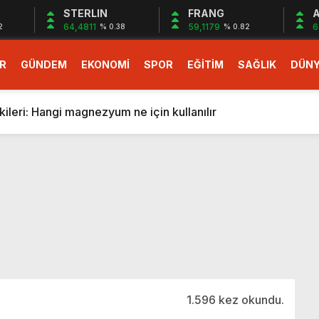
STERLIN
FRANG
A
64,4811
59,1179
6
2
% 0.38
% 0.82
R
GÜNDEM
EKONOMİ
SPOR
EĞİTİM
SAĞLIK
DÜN
larlık dev teklif
fonlara gelecek yeni özellikler belli oldu
ileri: Hangi magnezyum ne için kullanılır
1 Nisan’da başlıyor
r, nükleer füzyon roketini ateşledi
 destekli 6G, 2030’da kullanıma sunulacak
n heyecanlandıran kulis! Bakanlıklar sayı konusunda anlaşt
nin Borcunu Ödeyebilir
esi ilgilendiren düzenleme! Sayılar tümden değişti
tartışması! Bakan Tekin’den “Sıkıntı yaşanmaması için takvim
larlık dev teklif
1.596 kez okundu.
fonlara gelecek yeni özellikler belli oldu