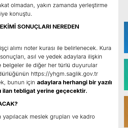
lakat olmadan, yakın zamanda yerleştirme
diye konuştu.
ÇEKİMİ SONUÇLARI NEREDEN
işçi alımı noter kurası ile belirlenecek. Kura
a sonuçları, asıl ve yedek adaylara ilişkin
ve belgeler ile diğer her türlü duyurular
ürlüğünün https://yhgm.saglik.gov.tr
cek, bunun için
adaylara herhangi bir yazılı
ilan tebligat yerine geçecektir.
LACAK?
ım yapılacak meslek grupları ve kadro