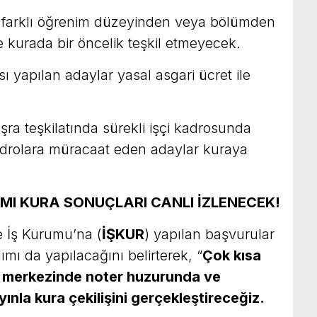
da farklı öğrenim düzeyinden veya bölümden
 kurada bir öncelik teşkil etmeyecek.
sı yapılan adaylar yasal asgari ücret ile
şra teşkilatında sürekli işçi kadrosunda
kadrolara müracaat eden adaylar kuraya
LIMI KURA SONUÇLARI CANLI İZLENECEK!
e İş Kurumu’na (
İŞKUR
) yapılan başvurular
lımı da yapılacağını belirterek, “
Çok kısa
ız merkezinde noter huzurunda ve
nla kura çekilişini gerçekleştireceğiz.