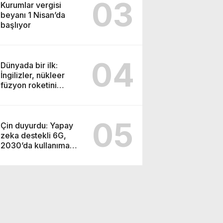
03
Kurumlar vergisi
beyanı 1 Nisan’da
başlıyor
04
Dünyada bir ilk:
İngilizler, nükleer
füzyon roketini
ateşledi
05
Çin duyurdu: Yapay
zeka destekli 6G,
2030’da kullanıma
sunulacak