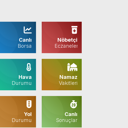
Canlı
Nöbetçi
Borsa
Eczaneler
Hava
Namaz
Durumu
Vakitleri
Yol
Canlı
Durumu
Sonuçlar