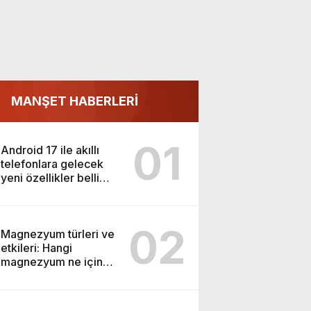
MANŞET HABERLERİ
01
Android 17 ile akıllı
telefonlara gelecek
yeni özellikler belli
oldu
02
Magnezyum türleri ve
etkileri: Hangi
magnezyum ne için
kullanılır