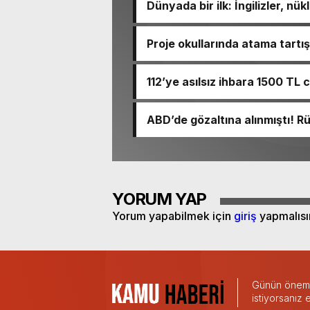
Dünyada bir ilk: İngilizler, nü
Proje okullarında atama tart
için takvimi erken başlattık” 
112’ye asılsız ihbara 1500 TL 
ABD’de gözaltına alınmıştı! 
YORUM YAP
Yorum yapabilmek için
giriş
yapmalısı
Günün önemli
istiyorsanız