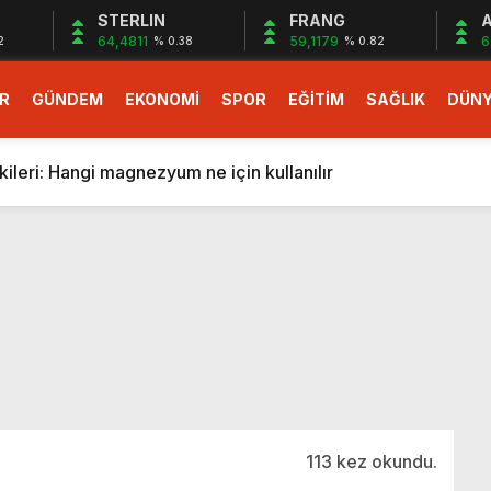
STERLIN
FRANG
A
64,4811
59,1179
6
2
% 0.38
% 0.82
R
GÜNDEM
EKONOMİ
SPOR
EĞİTİM
SAĞLIK
DÜN
larlık dev teklif
fonlara gelecek yeni özellikler belli oldu
ileri: Hangi magnezyum ne için kullanılır
1 Nisan’da başlıyor
r, nükleer füzyon roketini ateşledi
 destekli 6G, 2030’da kullanıma sunulacak
n heyecanlandıran kulis! Bakanlıklar sayı konusunda anlaşt
nin Borcunu Ödeyebilir
esi ilgilendiren düzenleme! Sayılar tümden değişti
tartışması! Bakan Tekin’den “Sıkıntı yaşanmaması için takvim
larlık dev teklif
113 kez okundu.
fonlara gelecek yeni özellikler belli oldu