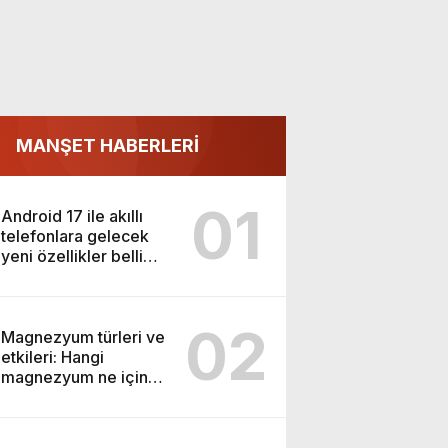
MANŞET HABERLERİ
01
Android 17 ile akıllı
telefonlara gelecek
yeni özellikler belli
oldu
02
Magnezyum türleri ve
etkileri: Hangi
magnezyum ne için
kullanılır