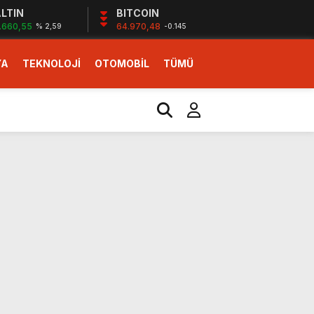
LTIN
BITCOIN
.660,55
64.970,48
% 2,59
-0.145
YA
TEKNOLOJİ
OTOMOBİL
TÜMÜ
ı
i erken başlattık”