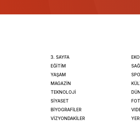
3. SAYFA
EK
EĞİTİM
SAĞ
YAŞAM
SP
MAGAZİN
KÜL
TEKNOLOJİ
DÜ
SİYASET
FOT
BİYOGRAFİLER
VID
VİZYONDAKİLER
YER