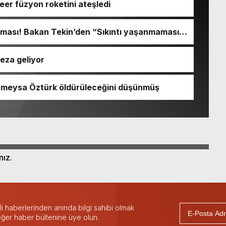
kleer füzyon roketini ateşledi
ışması! Bakan Tekin’den “Sıkıntı yaşanmaması
açıklaması geldi
ceza geliyor
Rümeysa Öztürk öldürüleceğini düşünmüş
nız.
 haberlerinden anında bilgi sahibi olmak
 eğer haber bültenine üye olun.