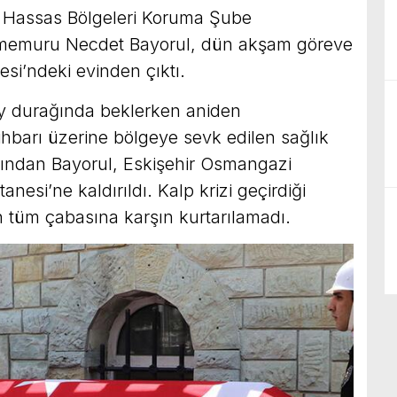
 Hassas Bölgeleri Koruma Şube
 memuru Necdet Bayorul, dün akşam göreve
si’ndeki evinden çıktı.
y durağında beklerken aniden
 ihbarı üzerine bölgeye sevk edilen sağlık
rdından Bayorul, Eskişehir Osmangazi
anesi’ne kaldırıldı. Kalp krizi geçirdiği
ın tüm çabasına karşın kurtarılamadı.