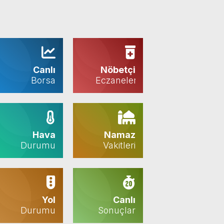
Canlı
Nöbetçi
Borsa
Eczaneler
Hava
Namaz
Durumu
Vakitleri
Yol
Canlı
Durumu
Sonuçlar