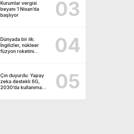
03
Kurumlar vergisi
beyanı 1 Nisan’da
başlıyor
04
Dünyada bir ilk:
İngilizler, nükleer
füzyon roketini
ateşledi
05
Çin duyurdu: Yapay
zeka destekli 6G,
2030’da kullanıma
sunulacak