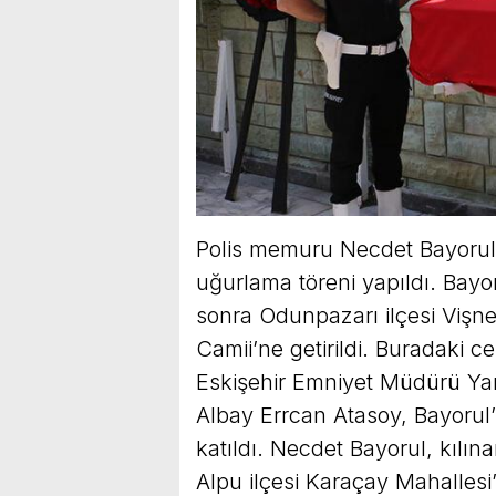
Polis memuru Necdet Bayorul
uğurlama töreni yapıldı. Bayo
sonra Odunpazarı ilçesi Vişn
Camii’ne getirildi. Buradaki ce
Eskişehir Emniyet Müdürü Ya
Albay Errcan Atasoy, Bayorul’
katıldı. Necdet Bayorul, kıl
Alpu ilçesi Karaçay Mahallesi’