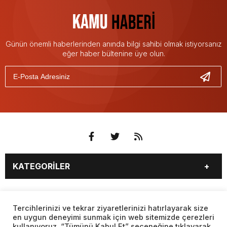
Günün önemli haberlerinden anında bilgi sahibi olmak istiyorsanız
eğer haber bültenine üye olun.
KATEGORİLER
3. SAYFA
EKONOMİ
SAYFALAR
EĞİTİM
SAĞLIK
Tercihlerinizi ve tekrar ziyaretlerinizi hatırlayarak size
en uygun deneyimi sunmak için web sitemizde çerezleri
YAŞAM
SPOR
kullanıyoruz. “Tümünü Kabul Et” seçeneğine tıklayarak