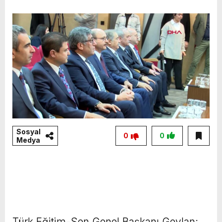
Sosyal
0
0
Medya
Türk Eğitim-Sen Genel Başkanı Geylan: