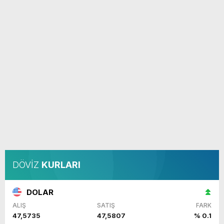
DÖVİZ
KURLARI
DOLAR
ALIŞ
SATIŞ
FARK
47,5735
47,5807
% 0.1