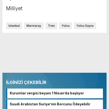
Milliyet
Istanbul
Marmaray
Tren
Yolcu
Yolcu Sayısı
İLGİNİZİ ÇEKEBİLİR
Kurumlar vergisi beyanı 1 Nisan’da başlıyor
Suudi Arabistan Suriye’nin Borcunu Ödeyebilir