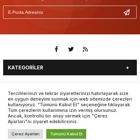
KATEGORİLER
3. SAYFA
EKONOMİ
SAYFALAR
EĞİTİM
SAĞLIK
Tercihlerinizi ve tekrar ziyaretlerinizi hatırlayarak size
en uygun deneyimi sunmak için web sitemizde çerezleri
YAŞAM
SPOR
kullanıyoruz. “Tümünü Kabul Et” seçeneğine tıklayarak
BURÇLAR
CANLI BORSA
MAGAZİN
KÜLTÜR SANAT
Tüm çerezlerin kullanımına izin vermiş olursunuz.
CANLI SONUÇLAR
CANLI TV
Ancak, kontrollü bir onay vermek için "Çerez
Web sitemizde yer alan haber içerikleri izin alınmadan,
TEKNOLOJİ
DÜNYA
Ayarları"nı ziyaret edebilirsiniz.
kaynak gösterilerek dahi iktibas edilemez. Kanuna aykırı ve
FİKSTÜR
FİRMA EKLE
SİYASET
FOTO GALERİ
izinsiz olarak kopyalanamaz, başka yerde yayınlanamaz.
FİRMA REHBERİ
GAZETE OKU
Çerez Ayarları
Tümünü Kabul Et
BİYOGRAFİLER
VIDEO GALERİ