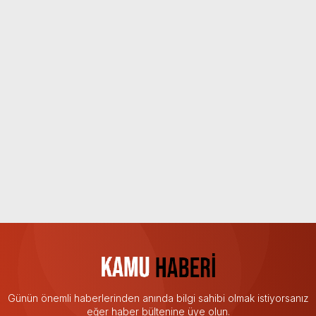
Günün önemli haberlerinden anında bilgi sahibi olmak istiyorsanız
eğer haber bültenine üye olun.