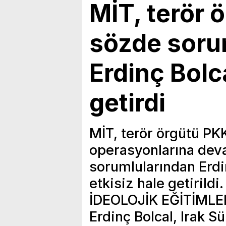
MİT, terör 
sözde soru
Erdinç Bolca
getirdi
MİT, terör örgütü PK
operasyonlarına dev
sorumlularından Erdi
etkisiz hale getiril
İDEOLOJİK EĞİTİMLE
Erdinç Bolcal, Irak 