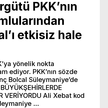
örgütü PKK’nın
mlularından
l’ı etkisiz hale
K’ya yönelik nokta
am ediyor. PKK’nın sözde
nç Bolcal Süleymaniye’de
di. BÜYÜKŞEHİRLERDE
R VERİYORDU Ali Xebat kod
Süleymaniye …