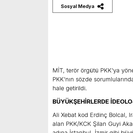
Sosyal Medya
MİT, terör örgütü PKK’ya yön
PKK’nın sözde sorumlularında
hale getirildi.
BÜYÜKŞEHİRLERDE İDEOLO
Ali Xebat kod Erdinç Bolcal,
alan PKK/KCK Şilan Guyi Aka
adına İstanbul, İzmir gibi büy