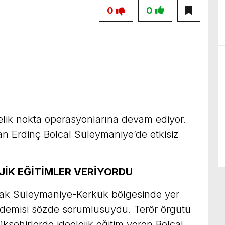
0
0
elik nokta operasyonlarına devam ediyor.
n Erdinç Bolcal Süleymaniye’de etkisiz
JİK EĞİTİMLER VERİYORDU
 Irak Süleymaniye-Kerkük bölgesinde yer
demisi sözde sorumlusuydu. Terör örgütü
ükşehirlerde ideolojik eğitim veren Bolcal