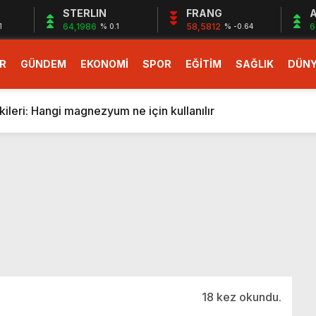
STERLIN
FRANG
A
64,1986
58,5812
6
1
% 0.1
% -0.64
R
GÜNDEM
EKONOMİ
SPOR
EĞİTİM
SAĞLIK
DÜN
larlık dev teklif
fonlara gelecek yeni özellikler belli oldu
ileri: Hangi magnezyum ne için kullanılır
1 Nisan’da başlıyor
r, nükleer füzyon roketini ateşledi
 destekli 6G, 2030’da kullanıma sunulacak
n heyecanlandıran kulis! Bakanlıklar sayı konusunda anlaşt
nin Borcunu Ödeyebilir
esi ilgilendiren düzenleme! Sayılar tümden değişti
tartışması! Bakan Tekin’den “Sıkıntı yaşanmaması için takvim
larlık dev teklif
18 kez okundu.
fonlara gelecek yeni özellikler belli oldu