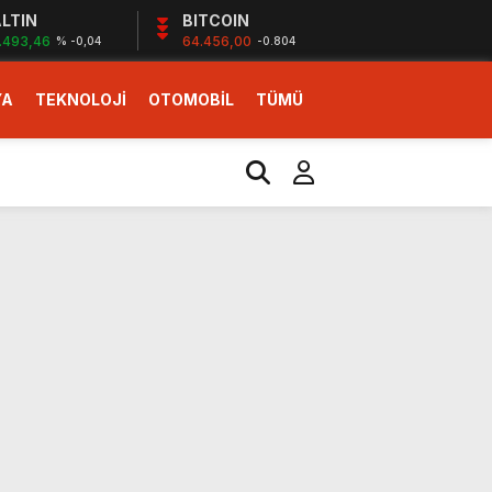
LTIN
BITCOIN
.493,46
64.456,00
% -0,04
-0.804
YA
TEKNOLOJİ
OTOMOBİL
TÜMÜ
ı
i erken başlattık”