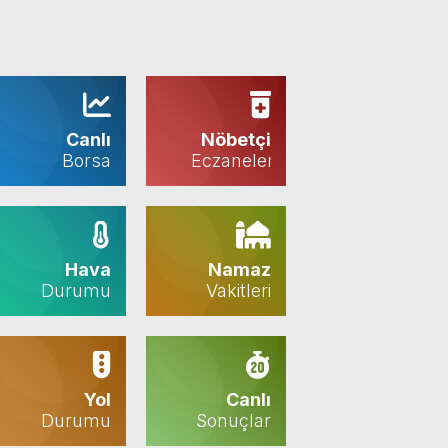
Canlı
Nöbetçi
Borsa
Eczaneler
Hava
Namaz
Durumu
Vakitleri
Yol
Canlı
Durumu
Sonuçlar