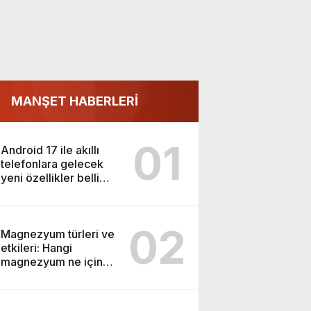
MANŞET HABERLERİ
01
Android 17 ile akıllı
telefonlara gelecek
yeni özellikler belli
oldu
02
Magnezyum türleri ve
etkileri: Hangi
magnezyum ne için
kullanılır