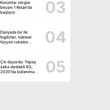
03
Kurumlar vergisi
beyanı 1 Nisan’da
başlıyor
04
Dünyada bir ilk:
İngilizler, nükleer
füzyon roketini
ateşledi
05
Çin duyurdu: Yapay
zeka destekli 6G,
2030’da kullanıma
sunulacak