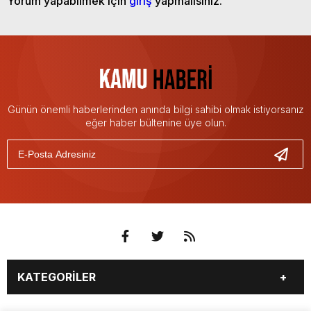
Yorum yapabilmek için
giriş
yapmalısınız.
Günün önemli haberlerinden anında bilgi sahibi olmak istiyorsanız
eğer haber bültenine üye olun.
KATEGORİLER