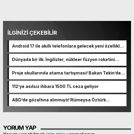
İLGİNİZİ ÇEKEBİLİR
Android 17 ile akıllı telefonlara gelecek yeni özellikler
belli oldu
Dünyada bir ilk: İngilizler, nükleer füzyon roketini
ateşledi
Proje okullarında atama tartışması! Bakan Tekin’den
“Sıkıntı yaşanmaması için takvimi erken başlattık”
açıklaması geldi
112’ye asılsız ihbara 1500 TL ceza geliyor
ABD’de gözaltına alınmıştı! Rümeysa Öztürk
öldürüleceğini düşünmüş
YORUM YAP