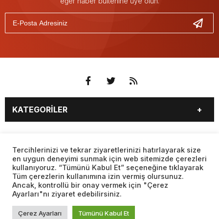
eğer haber bültenine üye olun.
KATEGORİLER
3. SAYFA
EKONOMİ
SAYFALAR
EĞİTİM
SAĞLIK
Tercihlerinizi ve tekrar ziyaretlerinizi hatırlayarak size
en uygun deneyimi sunmak için web sitemizde çerezleri
YAŞAM
SPOR
kullanıyoruz. “Tümünü Kabul Et” seçeneğine tıklayarak
BURÇLAR
CANLI BORSA
MAGAZİN
KÜLTÜR SANAT
Tüm çerezlerin kullanımına izin vermiş olursunuz.
CANLI SONUÇLAR
CANLI TV
Ancak, kontrollü bir onay vermek için "Çerez
Web sitemizde yer alan haber içerikleri izin alınmadan,
TEKNOLOJİ
DÜNYA
Ayarları"nı ziyaret edebilirsiniz.
kaynak gösterilerek dahi iktibas edilemez. Kanuna aykırı ve
FİKSTÜR
FİRMA EKLE
SİYASET
FOTO GALERİ
izinsiz olarak kopyalanamaz, başka yerde yayınlanamaz.
FİRMA REHBERİ
GAZETE OKU
Çerez Ayarları
Tümünü Kabul Et
BİYOGRAFİLER
VIDEO GALERİ