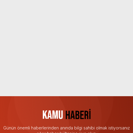
Günün önemli haberlerinden anında bilgi sahibi olmak istiyorsanız