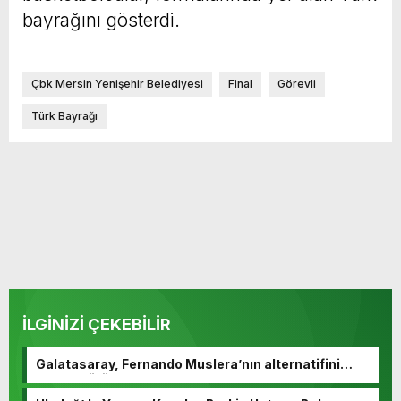
bayrağını gösterdi.
Çbk Mersin Yenişehir Belediyesi
Final
Görevli
Türk Bayrağı
İLGİNİZİ ÇEKEBİLİR
Galatasaray, Fernando Muslera’nın alternatifini
buldu! Görüşmeler başladı