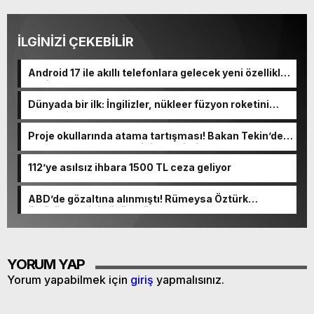
İLGİNİZİ ÇEKEBİLİR
Android 17 ile akıllı telefonlara gelecek yeni özellikler
belli oldu
Dünyada bir ilk: İngilizler, nükleer füzyon roketini
ateşledi
Proje okullarında atama tartışması! Bakan Tekin’den
“Sıkıntı yaşanmaması için takvimi erken başlattık”
açıklaması geldi
112’ye asılsız ihbara 1500 TL ceza geliyor
ABD’de gözaltına alınmıştı! Rümeysa Öztürk
öldürüleceğini düşünmüş
YORUM YAP
Yorum yapabilmek için
giriş
yapmalısınız.