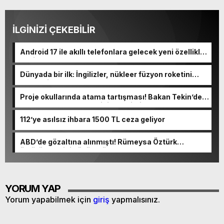
İLGİNİZİ ÇEKEBİLİR
Android 17 ile akıllı telefonlara gelecek yeni özellikler
belli oldu
Dünyada bir ilk: İngilizler, nükleer füzyon roketini
ateşledi
Proje okullarında atama tartışması! Bakan Tekin’den
“Sıkıntı yaşanmaması için takvimi erken başlattık”
açıklaması geldi
112’ye asılsız ihbara 1500 TL ceza geliyor
ABD’de gözaltına alınmıştı! Rümeysa Öztürk
öldürüleceğini düşünmüş
YORUM YAP
Yorum yapabilmek için
giriş
yapmalısınız.