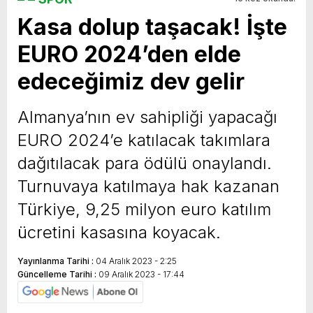
Kasa dolup taşacak! İşte
yeni özellikler belli oldu
EURO 2024’den elde
edeceğimiz dev gelir
Almanya’nın ev sahipliği yapacağı
EURO 2024’e katılacak takımlara
dağıtılacak para ödülü onaylandı.
Turnuvaya katılmaya hak kazanan
Türkiye, 9,25 milyon euro katılım
ücretini kasasına koyacak.
Yayınlanma Tarihi :
04 Aralık 2023 - 2:25
Güncelleme Tarihi :
09 Aralık 2023 - 17:44