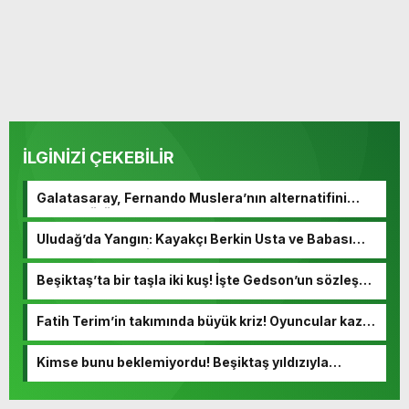
İLGİNİZİ ÇEKEBİLİR
Galatasaray, Fernando Muslera’nın alternatifini
buldu! Görüşmeler başladı
Uludağ’da Yangın: Kayakçı Berkin Usta ve Babası
Hayatını Kaybetti
Beşiktaş’ta bir taşla iki kuş! İşte Gedson’un sözleşme
detayları
Fatih Terim’in takımında büyük kriz! Oyuncular kazan
kaldırdı
Kimse bunu beklemiyordu! Beşiktaş yıldızıyla
yollarını ayırıyor