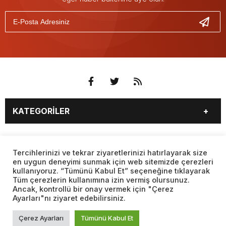
KATEGORİLER
3. SAYFA
EKONOMİ
SAYFALAR
EĞİTİM
SAĞLIK
Tercihlerinizi ve tekrar ziyaretlerinizi hatırlayarak size
en uygun deneyimi sunmak için web sitemizde çerezleri
YAŞAM
SPOR
kullanıyoruz. “Tümünü Kabul Et” seçeneğine tıklayarak
BURÇLAR
CANLI BORSA
MAGAZİN
KÜLTÜR SANAT
Tüm çerezlerin kullanımına izin vermiş olursunuz.
CANLI SONUÇLAR
CANLI TV
Ancak, kontrollü bir onay vermek için "Çerez
Web sitemizde yer alan haber içerikleri izin alınmadan,
TEKNOLOJİ
DÜNYA
Ayarları"nı ziyaret edebilirsiniz.
kaynak gösterilerek dahi iktibas edilemez. Kanuna aykırı ve
FİKSTÜR
FİRMA EKLE
SİYASET
FOTO GALERİ
izinsiz olarak kopyalanamaz, başka yerde yayınlanamaz.
FİRMA REHBERİ
GAZETE OKU
Çerez Ayarları
Tümünü Kabul Et
BİYOGRAFİLER
VIDEO GALERİ