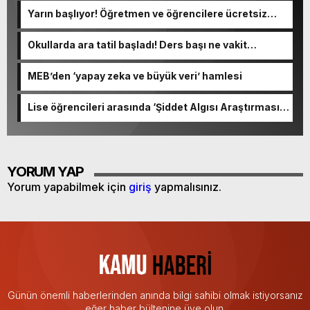
Yarın başlıyor! Öğretmen ve öğrencilere ücretsiz
olacak
Okullarda ara tatil başladı! Ders başı ne vakit
yapılacak?
MEB’den ‘yapay zeka ve büyük veri’ hamlesi
Lise öğrencileri arasında ‘Şiddet Algısı Araştırması’
yapıldı
YORUM YAP
Yorum yapabilmek için
giriş
yapmalısınız.
Günün önemli haberlerinden anında bilgi sahibi olmak istiyorsanız
eğer haber bültenine üye olun.