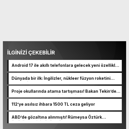
İLGİNİZİ ÇEKEBİLİR
Android 17 ile akıllı telefonlara gelecek yeni özellikler
belli oldu
Dünyada bir ilk: İngilizler, nükleer füzyon roketini
ateşledi
Proje okullarında atama tartışması! Bakan Tekin’den
“Sıkıntı yaşanmaması için takvimi erken başlattık”
açıklaması geldi
112’ye asılsız ihbara 1500 TL ceza geliyor
ABD’de gözaltına alınmıştı! Rümeysa Öztürk
öldürüleceğini düşünmüş