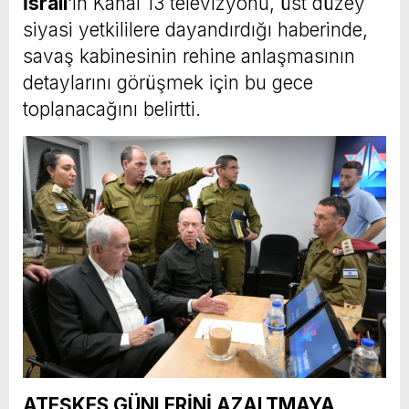
İsrail
‘in Kanal 13 televizyonu, üst düzey
siyasi yetkililere dayandırdığı haberinde,
savaş kabinesinin rehine anlaşmasının
detaylarını görüşmek için bu gece
toplanacağını belirtti.
ATEŞKES GÜNLERİNİ AZALTMAYA