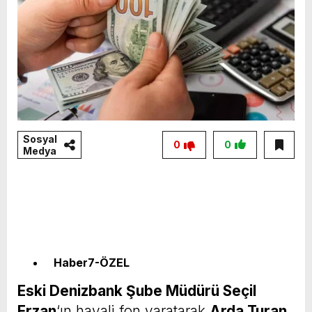
Sosyal
0
0
Medya
Haber7-ÖZEL
Eski Denizbank Şube Müdürü Seçil
Erzan
‘ın hayali fon yaratarak
Arda Turan,