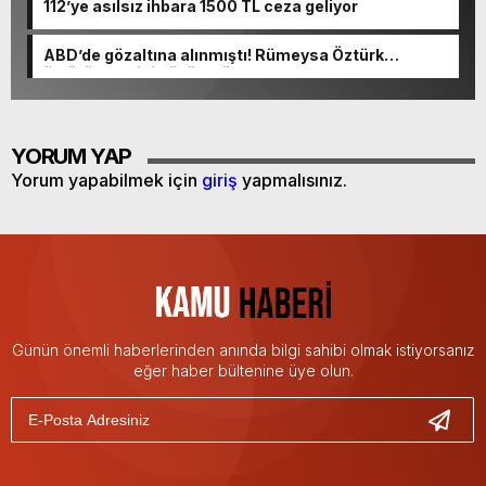
112’ye asılsız ihbara 1500 TL ceza geliyor
ABD’de gözaltına alınmıştı! Rümeysa Öztürk
öldürüleceğini düşünmüş
YORUM YAP
Yorum yapabilmek için
giriş
yapmalısınız.
Günün önemli haberlerinden anında bilgi sahibi olmak istiyorsanız
eğer haber bültenine üye olun.