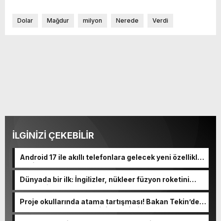
Dolar
Mağdur
milyon
Nerede
Verdi
İLGİNİZİ ÇEKEBİLİR
Android 17 ile akıllı telefonlara gelecek yeni özellikler
belli oldu
Dünyada bir ilk: İngilizler, nükleer füzyon roketini
ateşledi
Proje okullarında atama tartışması! Bakan Tekin’den
“Sıkıntı yaşanmaması için takvimi erken başlattık”
açıklaması geldi