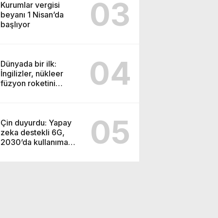
03
Kurumlar vergisi
beyanı 1 Nisan’da
başlıyor
04
Dünyada bir ilk:
İngilizler, nükleer
füzyon roketini
ateşledi
05
Çin duyurdu: Yapay
zeka destekli 6G,
2030’da kullanıma
sunulacak