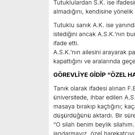
Tutuklulardan S.K. ise ifadesi
almadığını, kendisine yönelik
Tutuklu sanık A.K. ise yanınd
istediğini ancak A.S.K.’nın bun
ifade etti.
A.S.K.’nın ailesini arayarak p
kapattığını ve aralarında geç
GÖREVLİYE GİDİP “ÖZEL HA
Tanık olarak ifadesi alınan F.B
üniversitede, ihbar edilen A.S
masaya bırakıp kaçtığını; ka
düşürdüğünü aktardı. Bir süre
“O silah benim beylik silahım.
jandarmayız, özel harekatçıyı