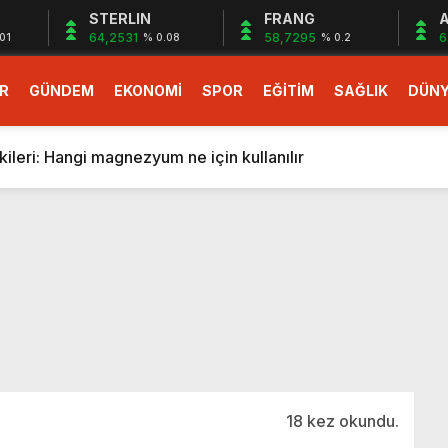
STERLIN
FRANG
A
64,2531
58,7295
6
01
% 0.08
% 0.2
R
GÜNDEM
EKONOMİ
SPOR
EĞİTİM
SAĞLIK
DÜN
larlık dev teklif
fonlara gelecek yeni özellikler belli oldu
ileri: Hangi magnezyum ne için kullanılır
1 Nisan’da başlıyor
r, nükleer füzyon roketini ateşledi
 destekli 6G, 2030’da kullanıma sunulacak
n heyecanlandıran kulis! Bakanlıklar sayı konusunda anlaşt
nin Borcunu Ödeyebilir
esi ilgilendiren düzenleme! Sayılar tümden değişti
tartışması! Bakan Tekin’den “Sıkıntı yaşanmaması için takvim
larlık dev teklif
18 kez okundu.
fonlara gelecek yeni özellikler belli oldu