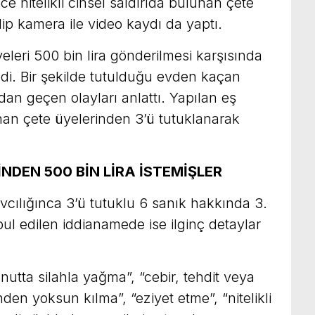
e nitelikli cinsel saldırıda bulunan çete
p kamera ile video kaydı da yaptı.
eleri 500 bin lira gönderilmesi karşısında
edi. Bir şekilde tutulduğu evden kaçan
dan geçen olayları anlattı. Yapılan eş
an çete üyelerinden 3’ü tutuklanarak
NDEN 500 BİN LİRA İSTEMİŞLER
ılığınca 3’ü tutuklu 6 sanık hakkında 3.
 edilen iddianamede ise ilginç detaylar
konutta silahla yağma”, “cebir, tehdit veya
inden yoksun kılma”, “eziyet etme”, “nitelikli