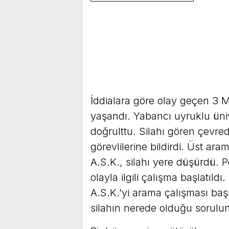
İddialara göre olay geçen 3 
yaşandı. Yabancı uyruklu üniv
doğrulttu. Silahı gören çevre
görevlilerine bildirdi. Üst ar
A.S.K., silahı yere düşürdü. P
olayla ilgili çalışma başlatıld
A.S.K.’yi arama çalışması başl
silahın nerede olduğu sorulu