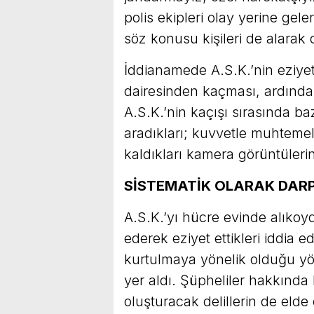
polis ekipleri olay yerine gel
söz konusu kişileri de alarak o
İddianamede A.S.K.’nin eziye
dairesinden kaçması, ardında
A.S.K.’nin kaçışı sırasında baz
aradıkları; kuvvetle muhteme
kaldıkları kamera görüntülerin
SİSTEMATİK OLARAK DARP 
A.S.K.’yı hücre evinde alıkoy
ederek eziyet ettikleri iddia 
kurtulmaya yönelik olduğu y
yer aldı. Şüpheliler hakkında
oluşturacak delillerin de elde