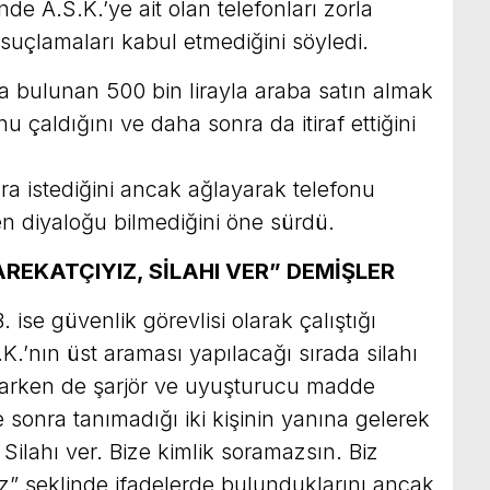
nde A.S.K.’ye ait olan telefonları zorla
 suçlamaları kabul etmediğini söyledi.
a bulunan 500 bin lirayla araba satın almak
u çaldığını ve daha sonra da itiraf ettiğini
ara istediğini ancak ağlayarak telefonu
en diyaloğu bilmediğini öne sürdü.
REKATÇIYIZ, SİLAHI VER” DEMİŞLER
. ise güvenlik görevlisi olarak çalıştığı
.K.’nın üst araması yapılacağı sırada silahı
çarken de şarjör ve uyuşturucu madde
 sonra tanımadığı iki kişinin yanına gelerek
 Silahı ver. Bize kimlik soramazsın. Biz
z” şeklinde ifadelerde bulunduklarını ancak