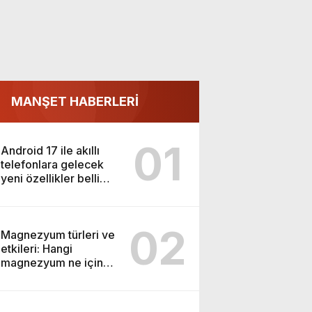
MANŞET HABERLERİ
01
Android 17 ile akıllı
telefonlara gelecek
yeni özellikler belli
oldu
02
Magnezyum türleri ve
etkileri: Hangi
magnezyum ne için
kullanılır