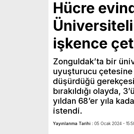
Hücre evind
Üniversiteli
işkence çet
Zonguldak’ta bir üni
uyuşturucu çetesine a
düşürdüğü gerekçesi
bırakıldığı olayda, 3
yıldan 68’er yıla kada
istendi.
Yayınlanma Tarihi :
05 Ocak 2024 - 15:5