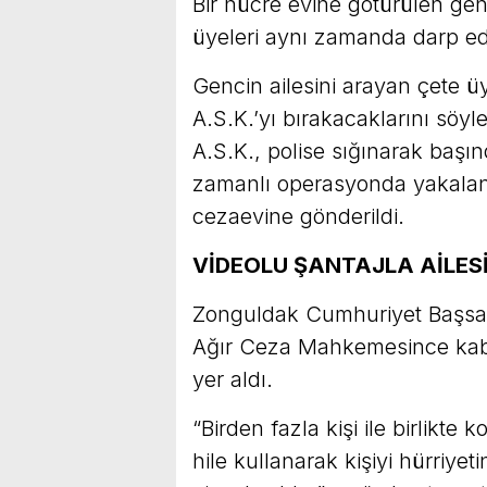
Bir hücre evine götürülen genc
üyeleri aynı zamanda darp edi
Gencin ailesini arayan çete üy
A.S.K.’yı bırakacaklarını söyl
A.S.K., polise sığınarak başın
zamanlı operasyonda yakalan
cezaevine gönderildi.
VİDEOLU ŞANTAJLA AİLESİ
Zonguldak Cumhuriyet Başsavc
Ağır Ceza Mahkemesince kabul
yer aldı.
“Birden fazla kişi ile birlikte 
hile kullanarak kişiyi hürriyet