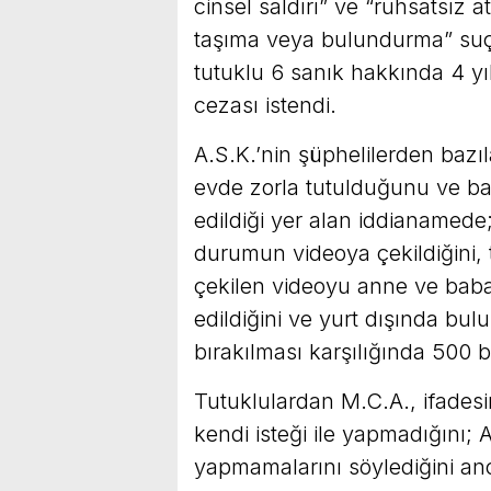
cinsel saldırı” ve “ruhsatsız a
taşıma veya bulundurma” suçl
tutuklu 6 sanık hakkında 4 yıl
cezası istendi.
A.S.K.’nin şüphelilerden bazıla
evde zorla tutulduğunu ve baş
edildiği yer alan iddianamede; 
durumun videoya çekildiğini, 
çekilen videoyu anne ve babas
edildiğini ve yurt dışında bu
bırakılması karşılığında 500 bin
Tutuklulardan M.C.A., ifades
kendi isteği ile yapmadığını;
yapmamalarını söylediğini anca