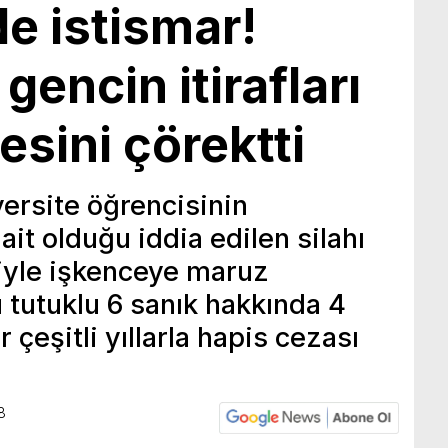
e istismar!
 gencin itirafları
esini çörektti
versite öğrencisinin
it olduğu iddia edilen silahı
yle işkenceye maruz
’ü tutuklu 6 sanık hakkında 4
r çeşitli yıllarla hapis cezası
8