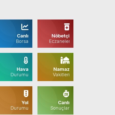
Canlı
Nöbetçi
Borsa
Eczaneler
Hava
Namaz
Durumu
Vakitleri
Yol
Canlı
Durumu
Sonuçlar