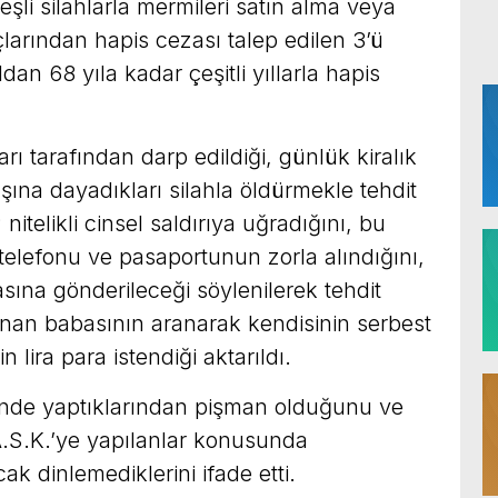
teşli silahlarla mermileri satın alma veya
arından hapis cezası talep edilen 3’ü
dan 68 yıla kadar çeşitli yıllarla hapis
rı tarafından darp edildiği, günlük kiralık
ına dayadıkları silahla öldürmekle tehdit
nitelikli cinsel saldırıya uğradığını, bu
telefonu ve pasaportunun zorla alındığını,
ına gönderileceği söylenilerek tehdit
lunan babasının aranarak kendisinin serbest
 lira para istendiği aktarıldı.
inde yaptıklarından pişman olduğunu ve
 A.S.K.’ye yapılanlar konusunda
k dinlemediklerini ifade etti.