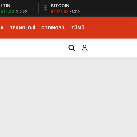
LTIN
BITCOIN
.544,82
64.177,82
% 0,80
-1.215
YA
TEKNOLOJİ
OTOMOBİL
TÜMÜ
ı
i erken başlattık”