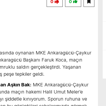
0
0
aftasında oynanan MKE Ankaragücü-Çaykur
nkaragücü Başkanı Faruk Koca, maçın
ruklu saldırı gerçekleştirdi. Yaşanan
ş peşe tepkiler geldi.
an Aşkın Bak:
MKE Ankaragücü-Çaykur
nunda maçın hakemi Halil Umut Meler’e
rıyı şiddetle kınıyorum. Sporun ruhuna ve