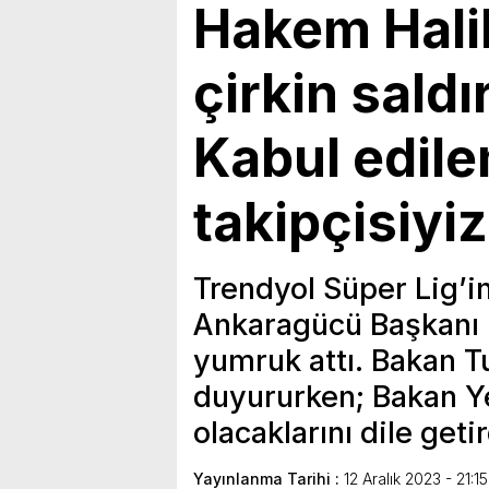
Hakem Hali
çirkin saldı
Kabul edile
takipçisiyiz
Trendyol Süper Lig’i
Ankaragücü Başkanı 
yumruk attı. Bakan T
duyururken; Bakan Ye
olacaklarını dile getir
Yayınlanma Tarihi :
12 Aralık 2023 - 21:15