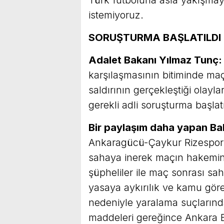
Türk futboluna asla yakışma
istemiyoruz.
SORUŞTURMA BAŞLATILDI
Adalet Bakanı Yılmaz Tunç:
karşılaşmasının bitiminde ma
saldırının gerçekleştiği olay
gerekli adli soruşturma başlatı
Bir paylaşım daha yapan Bak
Ankaragücü-Çaykur Rizespor 
sahaya inerek maçın hakemine
şüpheliler ile maç sonrası sa
yasaya aykırılık ve kamu görev
nedeniyle yaralama suçlarınd
maddeleri gereğince Ankara B