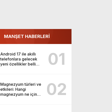
MANŞET HABERLERİ
01
Android 17 ile akıllı
telefonlara gelecek
yeni özellikler belli
oldu
02
Magnezyum türleri ve
etkileri: Hangi
magnezyum ne için
kullanılır