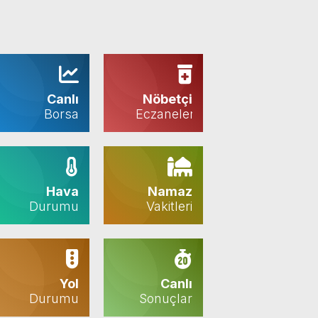
Canlı
Nöbetçi
Borsa
Eczaneler
Hava
Namaz
Durumu
Vakitleri
Yol
Canlı
Durumu
Sonuçlar