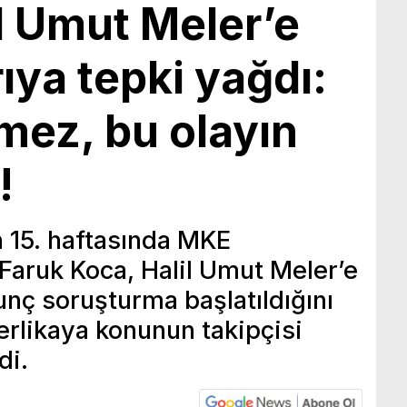
l Umut Meler’e
rıya tepki yağdı:
mez, bu olayın
!
n 15. haftasında MKE
Faruk Koca, Halil Umut Meler’e
unç soruşturma başlatıldığını
rlikaya konunun takipçisi
di.