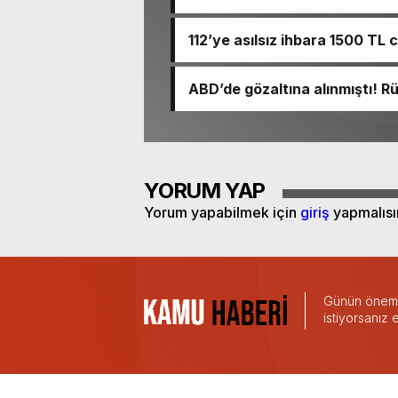
için takvimi erken başlattık” 
112’ye asılsız ihbara 1500 TL 
ABD’de gözaltına alınmıştı! 
YORUM YAP
Yorum yapabilmek için
giriş
yapmalısı
Günün önemli
istiyorsanız