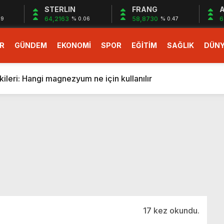
STERLIN
FRANG
A
64,2163
58,8730
6
09
% 0.06
% 0.47
R
GÜNDEM
EKONOMİ
SPOR
EĞİTİM
SAĞLIK
DÜN
larlık dev teklif
fonlara gelecek yeni özellikler belli oldu
ileri: Hangi magnezyum ne için kullanılır
1 Nisan’da başlıyor
r, nükleer füzyon roketini ateşledi
 destekli 6G, 2030’da kullanıma sunulacak
n heyecanlandıran kulis! Bakanlıklar sayı konusunda anlaşt
nin Borcunu Ödeyebilir
esi ilgilendiren düzenleme! Sayılar tümden değişti
tartışması! Bakan Tekin’den “Sıkıntı yaşanmaması için takvim
larlık dev teklif
17 kez okundu.
fonlara gelecek yeni özellikler belli oldu