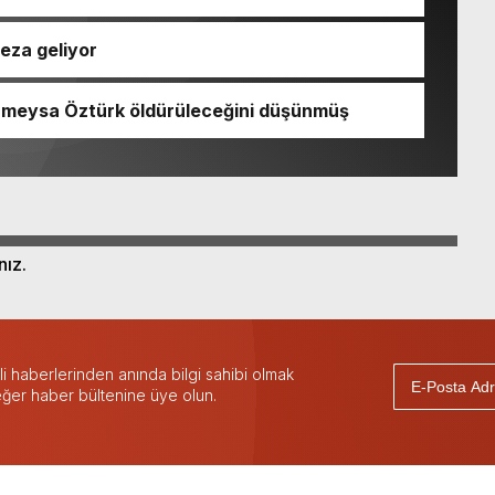
açıklaması geldi
ceza geliyor
Rümeysa Öztürk öldürüleceğini düşünmüş
nız.
 haberlerinden anında bilgi sahibi olmak
 eğer haber bültenine üye olun.