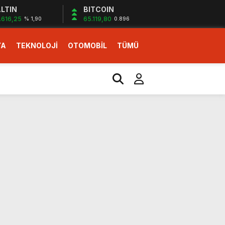
LTIN
BITCOIN
.616,25
65.119,80
% 1,90
0.896
YA
TEKNOLOJİ
OTOMOBİL
TÜMÜ
ı
i erken başlattık”