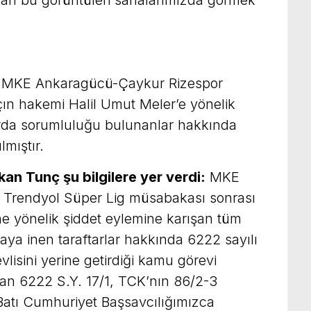
yan bu görüntüleri sahalarımızda görmek
MKE Ankaragücü-Çaykur Rizespor
çın hakemi Halil Umut Meler’e yönelik
larda sorumluluğu bulunanlar hakkında
lmıştır.
an Tunç şu bilgilere yer verdi:
MKE
Trendyol Süper Lig müsabakası sonrası
 yönelik şiddet eylemine karışan tüm
haya inen taraftarlar hakkında 6222 sayılı
lisini yerine getirdiği kamu görevi
an 6222 S.Y. 17/1, TCK’nın 86/2-3
atı Cumhuriyet Başsavcılığımızca