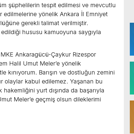
üm şüphelilerin tespit edilmesi ve mevcutlu
r edilmelerine yönelik Ankara İl Emniyet
üne gerekli talimat verilmiştir.
m edildiği hususu kamuoyuna saygıyla
MKE Ankaragücü-Çaykur Rizespor
m Halil Umut Meler’e yönelik
detle kınıyorum. Barışın ve dostluğun zemini
ür olaylar kabul edilemez. Yaşanan bu
k hakemliğini yurt dışında da başarıyla
Umut Meler’e geçmiş olsun dileklerimi