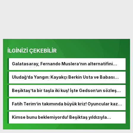
İLGİNİZİ ÇEKEBİLİR
Galatasaray, Fernando Muslera’nın alternatifini
buldu! Görüşmeler başladı
Uludağ’da Yangın: Kayakçı Berkin Usta ve Babası
Hayatını Kaybetti
Beşiktaş’ta bir taşla iki kuş! İşte Gedson’un sözleşme
detayları
Fatih Terim’in takımında büyük kriz! Oyuncular kazan
kaldırdı
Kimse bunu beklemiyordu! Beşiktaş yıldızıyla
yollarını ayırıyor