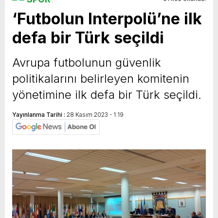
‘Futbolun Interpolü’ne ilk
yeni özellikler belli oldu
defa bir Türk seçildi
Avrupa futbolunun güvenlik
politikalarını belirleyen komitenin
yönetimine ilk defa bir Türk seçildi.
Yayınlanma Tarihi :
28 Kasım 2023 - 1:19