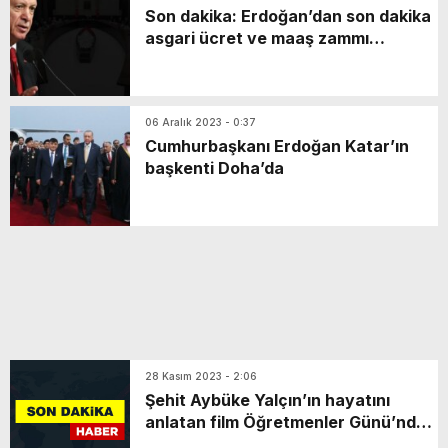
Son dakika: Erdoğan’dan son dakika
asgari ücret ve maaş zammı
açıklaması
06 Aralık 2023 - 0:37
Cumhurbaşkanı Erdoğan Katar’ın
başkenti Doha’da
28 Kasım 2023 - 2:06
Şehit Aybüke Yalçın’ın hayatını
anlatan film Öğretmenler Günü’nde
vizyona girecek