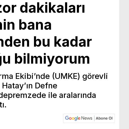
or dakikaları
inin bana
nden bu kadar
ğu bilmiyorum
rma Ekibi’nde (UMKE) görevli
 Hatay’ın Defne
depremzede ile aralarında
ı.