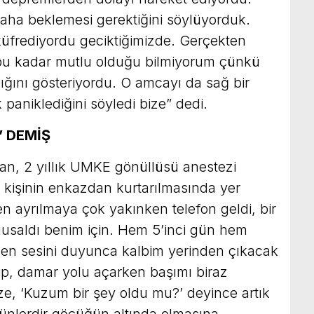
aha beklemesi gerektiğini söylüyorduk.
küfrediyordu geciktiğimizde. Gerçekten
 bu kadar mutlu olduğu bilmiyorum çünkü
ığını gösteriyordu. O amcayı da sağ bir
paniklediğini söyledi bize” dedi.
’ DEMİŞ
n, 2 yıllık UMKE gönüllüsü anestezi
 kişinin enkazdan kurtarılmasında yer
n ayrılmaya çok yakınken telefon geldi, bir
gusaldı benim için. Hem 5’inci gün hem
ken sesini duyunca kalbim yerinden çıkacak
ip, damar yolu açarken başımı biraz
ze, ‘Kuzum bir şey oldu mu?’ deyince artık
nlerdir göçüğün altında olmasına