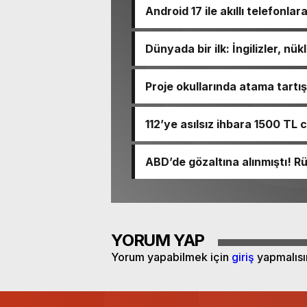
Android 17 ile akıllı telefonlar
Dünyada bir ilk: İngilizler, nü
Proje okullarında atama tart
için takvimi erken başlattık” 
112’ye asılsız ihbara 1500 TL 
ABD’de gözaltına alınmıştı! 
YORUM YAP
Yorum yapabilmek için
giriş
yapmalısı