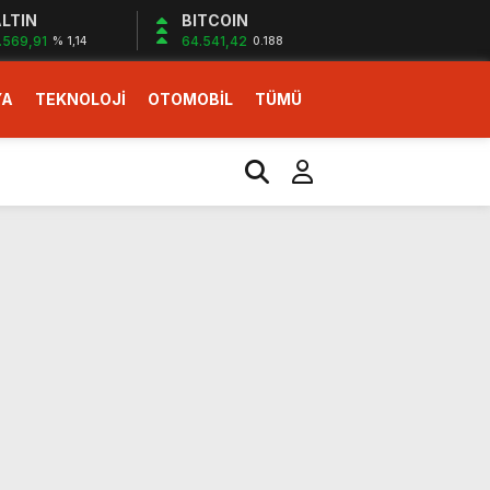
LTIN
BITCOIN
.569,91
64.541,42
% 1,14
0.188
YA
TEKNOLOJİ
OTOMOBİL
TÜMÜ
ı
i erken başlattık”