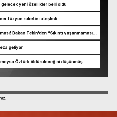
a gelecek yeni özellikler belli oldu
kleer füzyon roketini ateşledi
ışması! Bakan Tekin’den “Sıkıntı yaşanmaması
açıklaması geldi
ceza geliyor
Rümeysa Öztürk öldürüleceğini düşünmüş
nız.