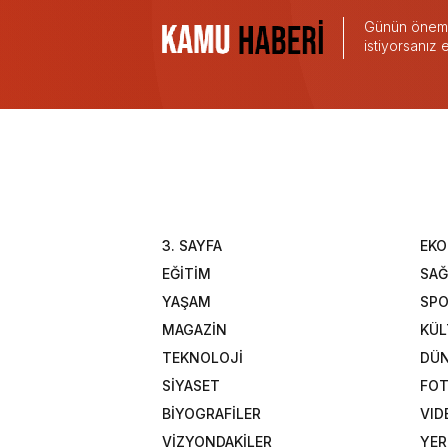
Günün önemli
istiyorsanız
3. SAYFA
EK
EĞİTİM
SAĞ
YAŞAM
SP
MAGAZİN
KÜL
TEKNOLOJİ
DÜ
SİYASET
FOT
BİYOGRAFİLER
VID
VİZYONDAKİLER
YER