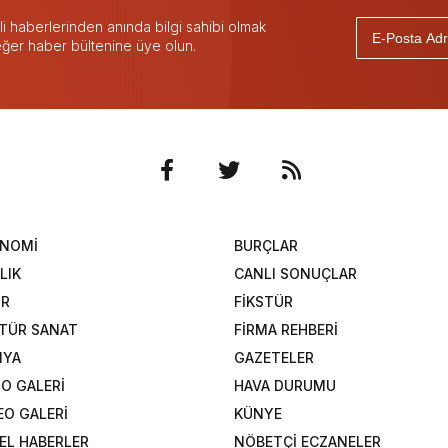
 haberlerinden anında bilgi sahibi olmak
 eğer haber bültenine üye olun.
ONOMİ
BURÇLAR
LIK
CANLI SONUÇLAR
OR
FİKSTÜR
TÜR SANAT
FİRMA REHBERİ
NYA
GAZETELER
O GALERİ
HAVA DURUMU
EO GALERİ
KÜNYE
EL HABERLER
NÖBETÇİ ECZANELER