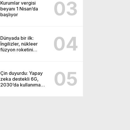
03
Kurumlar vergisi
beyanı 1 Nisan’da
başlıyor
04
Dünyada bir ilk:
İngilizler, nükleer
füzyon roketini
ateşledi
05
Çin duyurdu: Yapay
zeka destekli 6G,
2030’da kullanıma
sunulacak