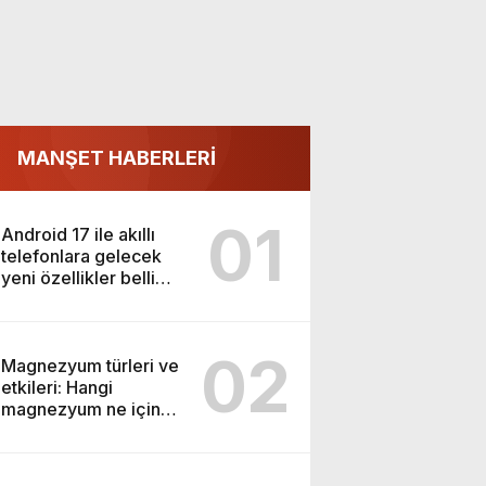
MANŞET HABERLERİ
01
Android 17 ile akıllı
telefonlara gelecek
yeni özellikler belli
oldu
02
Magnezyum türleri ve
etkileri: Hangi
magnezyum ne için
kullanılır