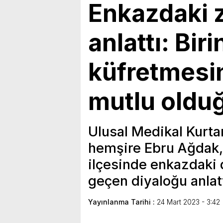
Enkazdaki z
anlattı: Bir
küfretmesi
mutlu oldu
Ulusal Medikal Kurta
hemşire Ebru Ağdak,
ilçesinde enkazdaki 
geçen diyaloğu anlatt
Yayınlanma Tarihi :
24 Mart 2023 - 3:42