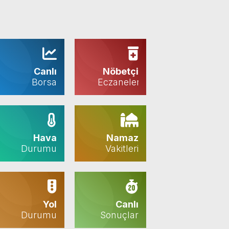
Canlı
Nöbetçi
Borsa
Eczaneler
Hava
Namaz
Durumu
Vakitleri
Yol
Canlı
Durumu
Sonuçlar