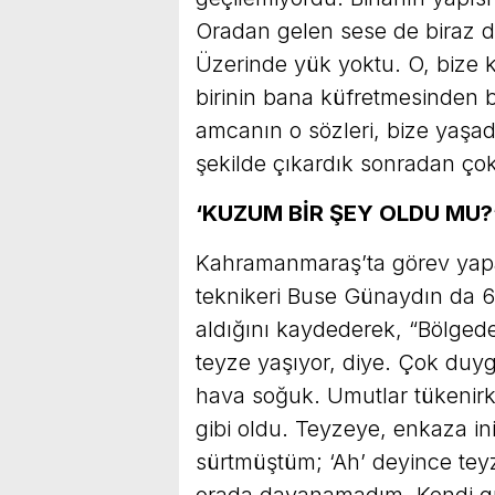
Oradan gelen sese de biraz d
Üzerinde yük yoktu. O, bize 
birinin bana küfretmesinden
amcanın o sözleri, bize yaşad
şekilde çıkardık sonradan çok 
‘KUZUM BİR ŞEY OLDU MU?
Kahramanmaraş’ta görev yapa
teknikeri Buse Günaydın da 6
aldığını kaydederek, “Bölgede
teyze yaşıyor, diye. Çok duy
hava soğuk. Umutlar tükenir
gibi oldu. Teyzeye, enkaza in
sürtmüştüm; ‘Ah’ deyince tey
orada dayanamadım. Kendi gü