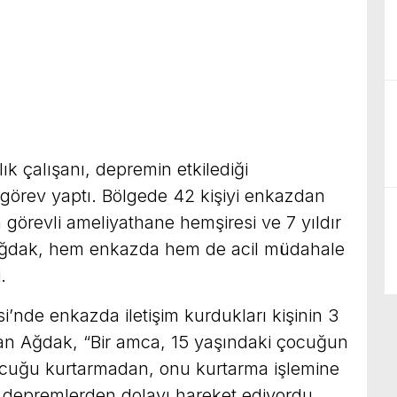
 çalışanı, depremin etkilediği
örev yaptı. Bölgede 42 kişiyi enkazdan
 görevli ameliyathane hemşiresi ve 7 yıldır
ğdak, hem enkazda hem de acil müdahale
.
i’nde enkazda iletişim kurdukları kişinin 3
atan Ağdak, “Bir amca, 15 yaşındaki çocuğun
ocuğu kurtarmadan, onu kurtarma işlemine
ı depremlerden dolayı hareket ediyordu.