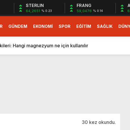
STERLIN
FRANG
A
64,2651
59,0476
6
% 0.23
% 0.14
R
GÜNDEM
EKONOMİ
SPOR
EĞİTİM
SAĞLIK
DÜN
larlık dev teklif
fonlara gelecek yeni özellikler belli oldu
ileri: Hangi magnezyum ne için kullanılır
1 Nisan’da başlıyor
r, nükleer füzyon roketini ateşledi
 destekli 6G, 2030’da kullanıma sunulacak
n heyecanlandıran kulis! Bakanlıklar sayı konusunda anlaşt
nin Borcunu Ödeyebilir
esi ilgilendiren düzenleme! Sayılar tümden değişti
tartışması! Bakan Tekin’den “Sıkıntı yaşanmaması için takvim
larlık dev teklif
30 kez okundu.
fonlara gelecek yeni özellikler belli oldu