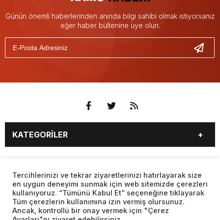
Günün önemli haberlerinden anında bilgi sahibi olmak istiyorsanız
eğer haber bültenine üye olun.
KATEGORİLER
3. SAYFA
EKONOMİ
SAYFALAR
EĞİTİM
SAĞLIK
Tercihlerinizi ve tekrar ziyaretlerinizi hatırlayarak size
en uygun deneyimi sunmak için web sitemizde çerezleri
YAŞAM
SPOR
kullanıyoruz. “Tümünü Kabul Et” seçeneğine tıklayarak
BURÇLAR
CANLI BORSA
MAGAZİN
KÜLTÜR SANAT
Tüm çerezlerin kullanımına izin vermiş olursunuz.
CANLI SONUÇLAR
CANLI TV
Ancak, kontrollü bir onay vermek için "Çerez
Web sitemizde yer alan haber içerikleri izin alınmadan,
TEKNOLOJİ
DÜNYA
Ayarları"nı ziyaret edebilirsiniz.