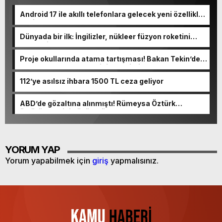
Android 17 ile akıllı telefonlara gelecek yeni özellikler
belli oldu
Dünyada bir ilk: İngilizler, nükleer füzyon roketini
ateşledi
Proje okullarında atama tartışması! Bakan Tekin’den
“Sıkıntı yaşanmaması için takvimi erken başlattık”
açıklaması geldi
112’ye asılsız ihbara 1500 TL ceza geliyor
ABD’de gözaltına alınmıştı! Rümeysa Öztürk
öldürüleceğini düşünmüş
YORUM YAP
Yorum yapabilmek için
giriş
yapmalısınız.