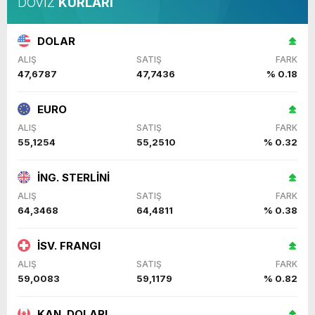
DÖVİZ
KURLARI
DOLAR
ALIŞ
SATIŞ
FARK
47,6787
47,7436
% 0.18
EURO
ALIŞ
SATIŞ
FARK
55,1254
55,2510
% 0.32
İNG. STERLİNİ
ALIŞ
SATIŞ
FARK
64,3468
64,4811
% 0.38
İSV. FRANGI
ALIŞ
SATIŞ
FARK
59,0083
59,1179
% 0.82
KAN. DOLARI