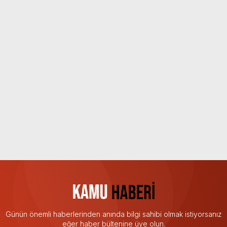
Günün önemli haberlerinden anında bilgi sahibi olmak istiyorsanız
eğer haber bültenine üye olun.