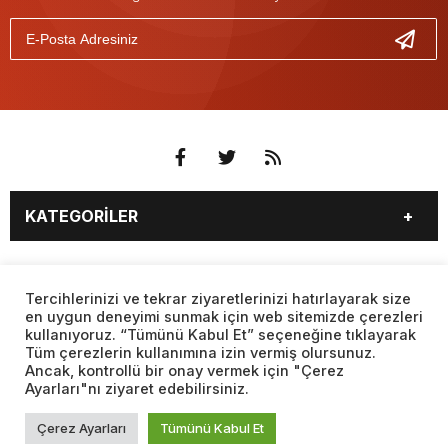
KATEGORİLER
3. SAYFA
EKONOMİ
SAYFALAR
EĞİTİM
SAĞLIK
Tercihlerinizi ve tekrar ziyaretlerinizi hatırlayarak size
en uygun deneyimi sunmak için web sitemizde çerezleri
YAŞAM
SPOR
kullanıyoruz. “Tümünü Kabul Et” seçeneğine tıklayarak
BURÇLAR
CANLI BORSA
MAGAZİN
KÜLTÜR SANAT
Tüm çerezlerin kullanımına izin vermiş olursunuz.
CANLI SONUÇLAR
CANLI TV
Ancak, kontrollü bir onay vermek için "Çerez
Web sitemizde yer alan haber içerikleri izin alınmadan,
TEKNOLOJİ
DÜNYA
Ayarları"nı ziyaret edebilirsiniz.
kaynak gösterilerek dahi iktibas edilemez. Kanuna aykırı ve
FİKSTÜR
FİRMA EKLE
SİYASET
FOTO GALERİ
izinsiz olarak kopyalanamaz, başka yerde yayınlanamaz.
FİRMA REHBERİ
GAZETE OKU
Çerez Ayarları
Tümünü Kabul Et
BİYOGRAFİLER
VIDEO GALERİ