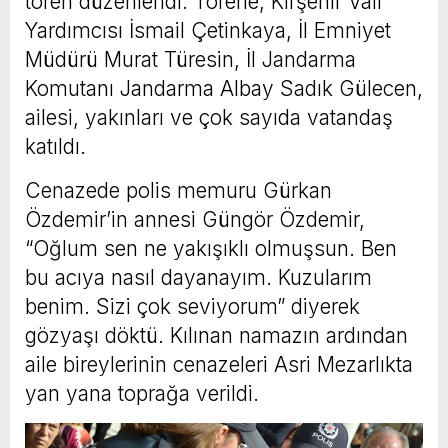
tören düzenlendi. Törene, Kırşehir Vali
Yardımcısı İsmail Çetinkaya, İl Emniyet
Müdürü Murat Türesin, İl Jandarma
Komutanı Jandarma Albay Sadık Gülecen,
ailesi, yakınları ve çok sayıda vatandaş
katıldı.
Cenazede polis memuru Gürkan
Özdemir’in annesi Güngör Özdemir,
“Oğlum sen ne yakışıklı olmuşsun. Ben
bu acıya nasıl dayanayım. Kuzularım
benim. Sizi çok seviyorum” diyerek
gözyaşı döktü. Kılınan namazın ardından
aile bireylerinin cenazeleri Asri Mezarlıkta
yan yana toprağa verildi.