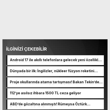
İLGİNİZİ ÇEKEBİLİR
Android 17 ile akıllı telefonlara gelecek yeni özellikler
belli oldu
Dünyada bir ilk: İngilizler, nükleer füzyon roketini
ateşledi
Proje okullarında atama tartışması! Bakan Tekin’den
“Sıkıntı yaşanmaması için takvimi erken başlattık”
açıklaması geldi
112’ye asılsız ihbara 1500 TL ceza geliyor
ABD’de gözaltına alınmıştı! Rümeysa Öztürk
öldürüleceğini düşünmüş