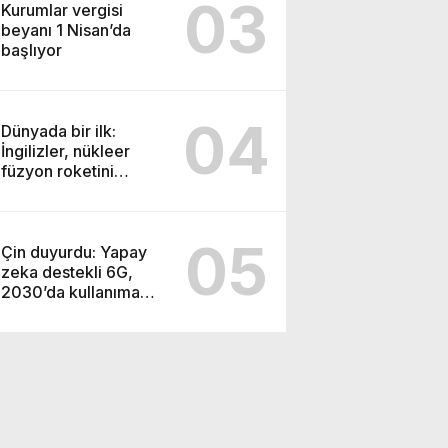
03
Kurumlar vergisi
beyanı 1 Nisan’da
başlıyor
04
Dünyada bir ilk:
İngilizler, nükleer
füzyon roketini
ateşledi
05
Çin duyurdu: Yapay
zeka destekli 6G,
2030’da kullanıma
sunulacak