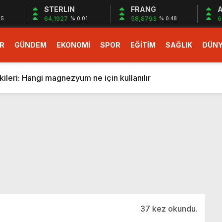
STERLIN
FRANG
A
64,1927
58,8793
6
05
% 0.01
% 0.48
R
GÜNDEM
EKONOMİ
SPOR
EĞİTİM
SAĞLIK
DÜN
larlık dev teklif
fonlara gelecek yeni özellikler belli oldu
ileri: Hangi magnezyum ne için kullanılır
1 Nisan’da başlıyor
r, nükleer füzyon roketini ateşledi
 destekli 6G, 2030’da kullanıma sunulacak
n heyecanlandıran kulis! Bakanlıklar sayı konusunda anlaşt
nin Borcunu Ödeyebilir
esi ilgilendiren düzenleme! Sayılar tümden değişti
tartışması! Bakan Tekin’den “Sıkıntı yaşanmaması için takvim
larlık dev teklif
37 kez okundu.
fonlara gelecek yeni özellikler belli oldu