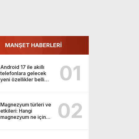
MANŞET HABERLERİ
01
Android 17 ile akıllı
telefonlara gelecek
yeni özellikler belli
oldu
02
Magnezyum türleri ve
etkileri: Hangi
magnezyum ne için
kullanılır