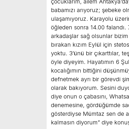
çocuklarım, ailem Antakya’d
babamızı arıyoruz; şebeke ol
ulaşamıyoruz. Karayolu üzeri
öğleden sonra 14.00 falandı.
arkadaşlar sağ olsunlar bizim 
bırakan kızım Eylül için stetos
yoktu. 3’ünü bir çıkarttılar, t
öyle diyeyim. Hayatımın 6 Şub
kocalığımın bittiğini düşünmü
defnetmek ayrı bir görevdi şim
olarak bakıyorum. Sesini du
diye onun o çabasını, Whatsa
denemesine, gördüğümde sad
gösterdiyse Mümtaz sen de ay
kalmasın diyorum” diye konuş