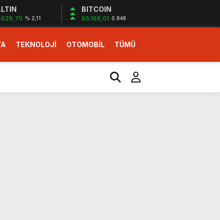
LTIN
BITCOIN
.629,70
65.168,01
% 2,11
0.848
YA
TEKNOLOJİ
OTOMOBİL
TÜMÜ
ı
i erken başlattık”