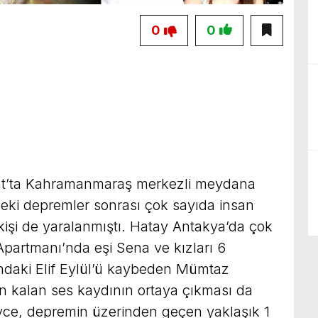
0
0
at’ta Kahramanmaraş merkezli meydana
eki depremler sonrası çok sayıda insan
kişi de yaralanmıştı. Hatay Antakya’da çok
 Apartmanı’nda eşi Sena ve kızları 6
ındaki Elif Eylül’ü kaybeden Mümtaz
n kalan ses kaydının ortaya çıkması da
vce, depremin üzerinden geçen yaklaşık 1