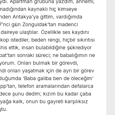
aydı. Apartman grubuna yazdım, annemi,
madığından kaynaklı hiç kimseye
nden Antakya’ya gittim, vardığımda
 7’nci gün Zonguldak’tan madenci
daireye ulaştılar. Özellikle ses kaydını
kop istediler, beden rengi, hiçbir sıkıntısı
eşhis ettik, insan bulabildiğine şükrediyor
at’tan sonraki süreci; ne babalığımın ne
yorum. Onları bulmak bir görevdi,
di onları yaşatmak için de ayrı bir görev
yduğumda ‘Baba galiba ben de öleceğim’
pp’tan, telefon aramalarından defalarca
ece şunu dedim; kızım bu kadar çaba
ağa kalk, onun bu gayreti karşılıksız
tu.