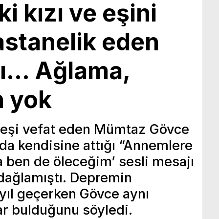
i kızı ve eşini
astanelik eden
rı… Ağlama,
n yok
e eşi vefat eden Mümtaz Gövce
nda kendisine attığı “Annemlere
 ben de öleceğim’ sesli mesajı
 dağlamıştı. Depremin
 yıl geçerken Gövce aynı
ar bulduğunu söyledi.