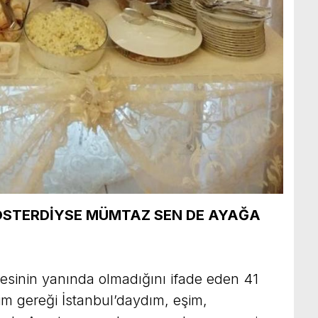
ÖSTERDİYSE MÜMTAZ SEN DE AYAĞA
esinin yanında olmadığını ifade eden 41
m gereği İstanbul’daydım, eşim,