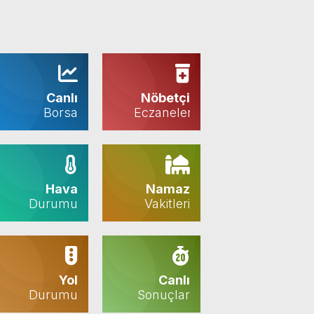
Canlı
Nöbetçi
Borsa
Eczaneler
Hava
Namaz
Durumu
Vakitleri
Yol
Canlı
Durumu
Sonuçlar