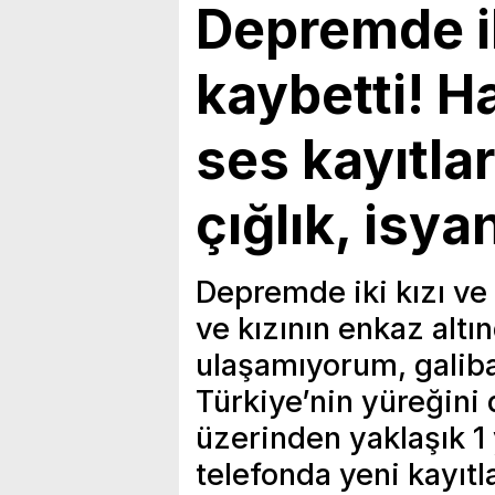
Depremde ik
kaybetti! H
ses kayıtla
çığlık, isya
Depremde iki kızı v
ve kızının enkaz altı
ulaşamıyorum, galiba
Türkiye’nin yüreğini
üzerinden yaklaşık 1
telefonda yeni kayıtl