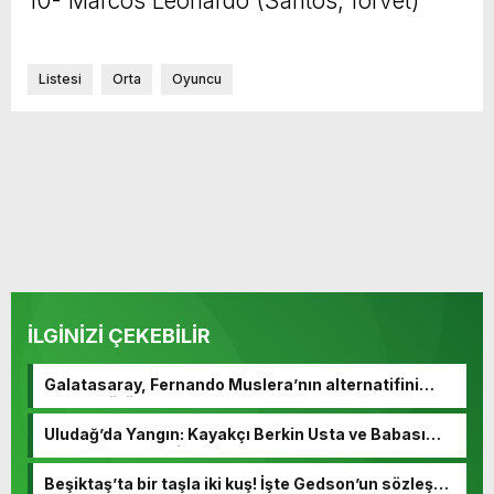
10- Marcos Leonardo (Santos, forvet)
Listesi
Orta
Oyuncu
İLGİNİZİ ÇEKEBİLİR
Galatasaray, Fernando Muslera’nın alternatifini
buldu! Görüşmeler başladı
Uludağ’da Yangın: Kayakçı Berkin Usta ve Babası
Hayatını Kaybetti
Beşiktaş’ta bir taşla iki kuş! İşte Gedson’un sözleşme