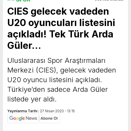
CIES gelecek vadeden
yeni özellikler belli oldu
U20 oyuncuları listesini
açıkladı! Tek Türk Arda
Güler…
Uluslararası Spor Araştırmaları
Merkezi (CIES), gelecek vadeden
U20 oyuncu listesini açıkladı.
Türkiye’den sadece Arda Güler
listede yer aldı.
Yayınlanma Tarihi :
27 Nisan 2023 - 13:15