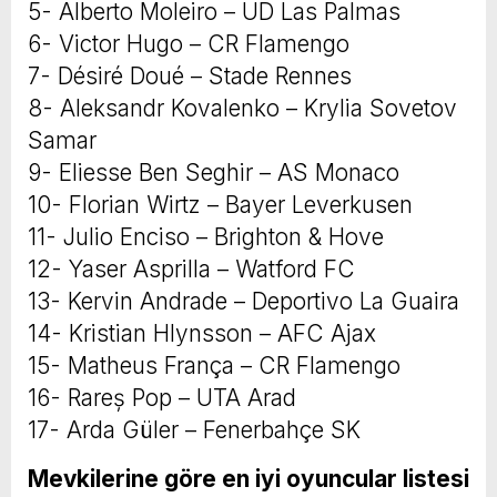
5- Alberto Moleiro – UD Las Palmas
6- Victor Hugo – CR Flamengo
7- Désiré Doué – Stade Rennes
8- Aleksandr Kovalenko – Krylia Sovetov
Samar
9- Eliesse Ben Seghir – AS Monaco
10- Florian Wirtz – Bayer Leverkusen
11- Julio Enciso – Brighton & Hove
12- Yaser Asprilla – Watford FC
13- Kervin Andrade – Deportivo La Guaira
14- Kristian Hlynsson – AFC Ajax
15- Matheus França – CR Flamengo
16- Rareș Pop – UTA Arad
17- Arda Güler – Fenerbahçe SK
Mevkilerine göre en iyi oyuncular listesi