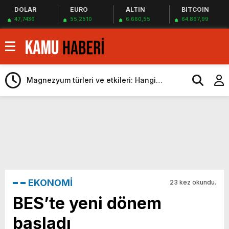
DOLAR
EURO
ALTIN
BITCOIN
47,7436
55,2510
6.660,55
64.867,99
Türkiye’ye milyonlarca dolarlık dev teklif
Android 17 ile akıllı telefonlara gelecek
yeni özellikler belli oldu
Magnezyum türleri ve etkileri: Hangi
magnezyum ne için kullanılır
Kurumlar vergisi beyanı 1 Nisan’da başlıyor
Dünyada bir ilk: İngilizler, nükleer füzyon
roketini ateşledi
Çin duyurdu: Yapay zeka destekli 6G,
2030’da kullanıma sunulacak
Öğretmen atamamaları için
heyecanlandıran kulis! Bakanlıklar sayı
Suudi Arabistan Suriye’nin Borcunu
konusunda anlaştı
Ödeyebilir
ATM’den para çeken herkesi ilgilendiren
EKONOMİ
23 kez okundu.
düzenleme! Sayılar tümden değişti
Proje okullarında atama tartışması! Bakan
BES’te yeni dönem
Tekin’den “Sıkıntı yaşanmaması için
Türkiye’ye milyonlarca dolarlık dev teklif
başladı
takvimi erken başlattık” açıklaması geldi
Android 17 ile akıllı telefonlara gelecek