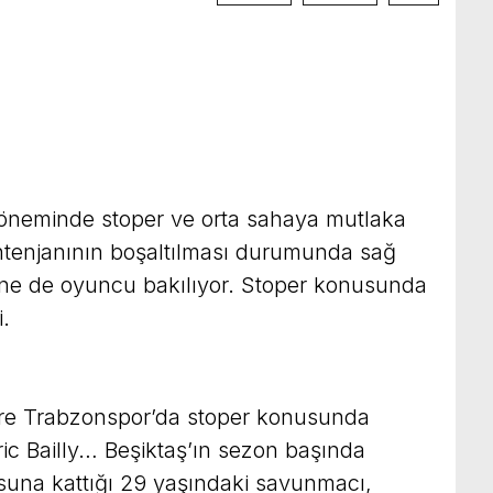
 döneminde stoper ve orta sahaya mutlaka
ntenjanının boşaltılması durumunda sağ
rine de oyuncu bakılıyor. Stoper konusunda
i.
öre Trabzonspor’da stoper konusunda
Eric Bailly… Beşiktaş’ın sezon başında
una kattığı 29 yaşındaki savunmacı,