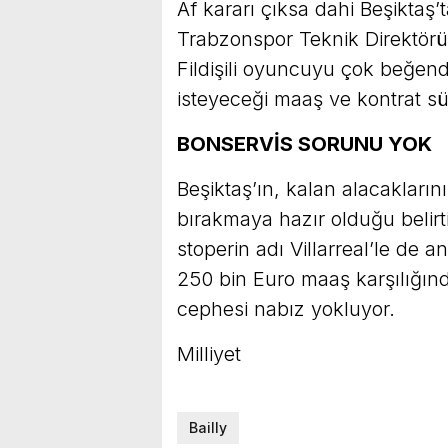
Af kararı çıksa dahi Beşiktaş
Trabzonspor Teknik Direktörü 
Fildişili oyuncuyu çok beğendi
isteyeceği maaş ve kontrat sür
BONSERVİS SORUNU YOK
Beşiktaş’ın, kalan alacakların
bırakmaya hazır olduğu belirti
stoperin adı Villarreal’le de a
250 bin Euro maaş karşılığında
cephesi nabız yokluyor.
Milliyet
Bailly