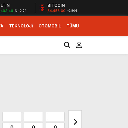
LTIN
BITCOIN
.493,46
64.456,00
% -0,04
-0.804
YA
TEKNOLOJİ
OTOMOBİL
TÜMÜ
ı
i erken başlattık”
0
0
0
0
0
0