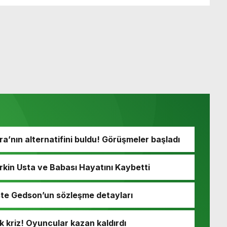
’nın alternatifini buldu! Görüşmeler başladı
rkin Usta ve Babası Hayatını Kaybetti
 İşte Gedson’un sözleşme detayları
k kriz! Oyuncular kazan kaldırdı