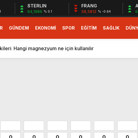
STERLIN
FRANG
A
64,1986
58,5812
6
1
% 0.1
% -0.64
R
GÜNDEM
EKONOMİ
SPOR
EĞİTİM
SAĞLIK
DÜN
larlık dev teklif
fonlara gelecek yeni özellikler belli oldu
ileri: Hangi magnezyum ne için kullanılır
1 Nisan’da başlıyor
r, nükleer füzyon roketini ateşledi
 destekli 6G, 2030’da kullanıma sunulacak
n heyecanlandıran kulis! Bakanlıklar sayı konusunda anlaşt
nin Borcunu Ödeyebilir
esi ilgilendiren düzenleme! Sayılar tümden değişti
tartışması! Bakan Tekin’den “Sıkıntı yaşanmaması için takvim
larlık dev teklif
fonlara gelecek yeni özellikler belli oldu
0
0
0
0
0
0