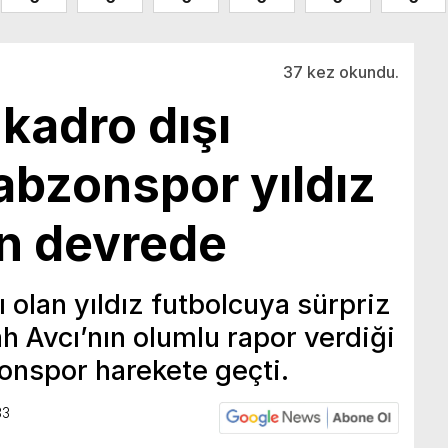
37 kez okundu.
 kadro dışı
rabzonspor yıldız
in devrede
ı olan yıldız futbolcuya sürpriz
lah Avcı’nın olumlu rapor verdiği
zonspor harekete geçti.
33