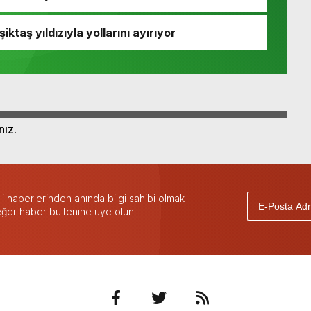
taş yıldızıyla yollarını ayırıyor
nız.
 haberlerinden anında bilgi sahibi olmak
 eğer haber bültenine üye olun.