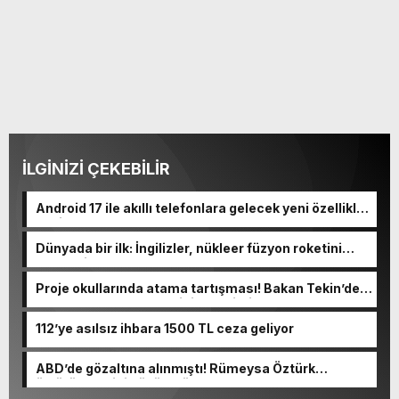
İLGİNİZİ ÇEKEBİLİR
Android 17 ile akıllı telefonlara gelecek yeni özellikler
belli oldu
Dünyada bir ilk: İngilizler, nükleer füzyon roketini
ateşledi
Proje okullarında atama tartışması! Bakan Tekin’den
“Sıkıntı yaşanmaması için takvimi erken başlattık”
açıklaması geldi
112’ye asılsız ihbara 1500 TL ceza geliyor
ABD’de gözaltına alınmıştı! Rümeysa Öztürk
öldürüleceğini düşünmüş