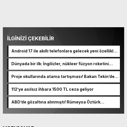
İLGİNİZİ ÇEKEBİLİR
Android 17 ile akıllı telefonlara gelecek yeni özellikler
belli oldu
Dünyada bir ilk: İngilizler, nükleer füzyon roketini
ateşledi
Proje okullarında atama tartışması! Bakan Tekin’den
“Sıkıntı yaşanmaması için takvimi erken başlattık”
açıklaması geldi
112’ye asılsız ihbara 1500 TL ceza geliyor
ABD’de gözaltına alınmıştı! Rümeysa Öztürk
öldürüleceğini düşünmüş