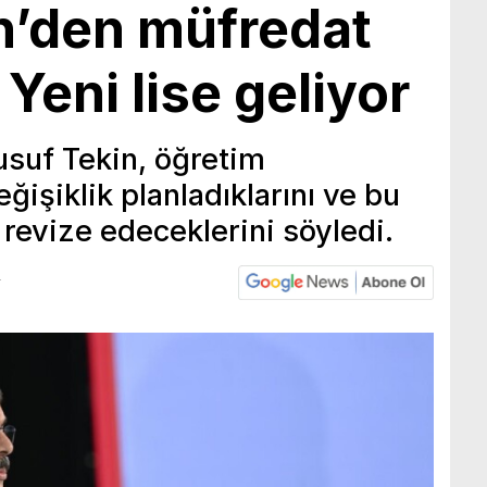
n’den müfredat
Yeni lise geliyor
usuf Tekin, öğretim
ğişiklik planladıklarını ve bu
evize edeceklerini söyledi.
4