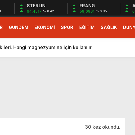
STERLIN
FRANG
A
64,4517
59,0961
6
3
% 0.42
% 0.85
R
GÜNDEM
EKONOMİ
SPOR
EĞİTİM
SAĞLIK
DÜN
larlık dev teklif
fonlara gelecek yeni özellikler belli oldu
ileri: Hangi magnezyum ne için kullanılır
1 Nisan’da başlıyor
r, nükleer füzyon roketini ateşledi
 destekli 6G, 2030’da kullanıma sunulacak
n heyecanlandıran kulis! Bakanlıklar sayı konusunda anlaşt
nin Borcunu Ödeyebilir
esi ilgilendiren düzenleme! Sayılar tümden değişti
tartışması! Bakan Tekin’den “Sıkıntı yaşanmaması için takvim
larlık dev teklif
30 kez okundu.
fonlara gelecek yeni özellikler belli oldu