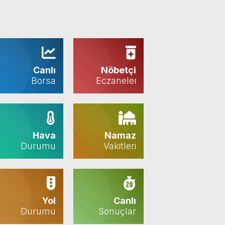
Canlı
Nöbetçi
Borsa
Eczaneler
Hava
Namaz
Durumu
Vakitleri
Yol
Canlı
Durumu
Sonuçlar