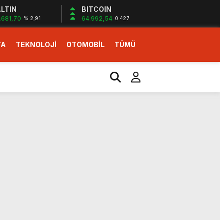
LTIN
BITCOIN
.681,70
64.992,54
% 2,91
0.427
YA
TEKNOLOJİ
OTOMOBİL
TÜMÜ
ı
i erken başlattık”