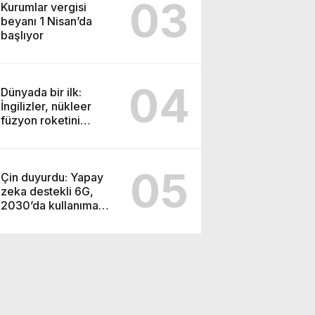
03
Kurumlar vergisi
beyanı 1 Nisan’da
başlıyor
04
Dünyada bir ilk:
İngilizler, nükleer
füzyon roketini
ateşledi
05
Çin duyurdu: Yapay
zeka destekli 6G,
2030’da kullanıma
sunulacak