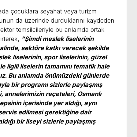
ırada çocuklara seyahat veya turizm
sunun da üzerinde durduklarını kaydeden
ktör temsilcileriyle bu anlamda ortak
irterek,
“Şimdi meslek liselerinin
 halinde, sektöre katkı verecek şekilde
k liselerinin, spor liselerinin, güzel
le ilgili liselerin tamamını tematik hale
ruz. Bu anlamda önümüzdeki günlerde
ğıyla bir programı sizlerle paylaşmış
, annelerimizin reçeteleri, Osmanlı
psinin içerisinde yer aldığı, aynı
ervis edilmesi gerektiğine dair
ldığı bir liseyi sizlerle paylaşmış