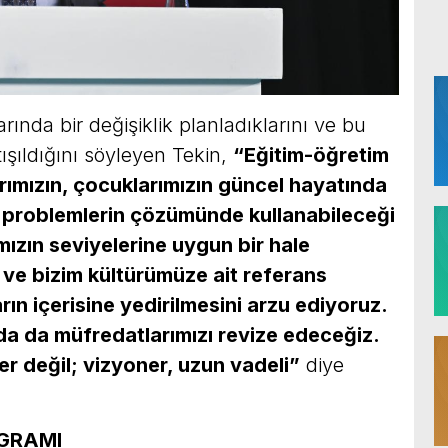
ında bir değişiklik planladıklarını ve bu
şıldığını söyleyen Tekin,
“Eğitim-öğretim
ımızın, çocuklarımızın güncel hayatında
ri problemlerin çözümünde kullanabileceği
ımızın seviyelerine uygun bir hale
i ve bizim kültürümüze ait referans
ın içerisine yedirilmesini arzu ediyoruz.
a da müfredatlarımızı revize edeceğiz.
r değil; vizyoner, uzun vadeli”
diye
OGRAMI