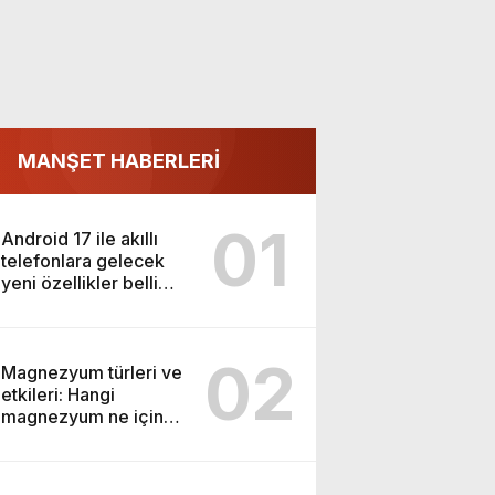
MANŞET HABERLERİ
01
Android 17 ile akıllı
telefonlara gelecek
yeni özellikler belli
oldu
02
Magnezyum türleri ve
etkileri: Hangi
magnezyum ne için
kullanılır