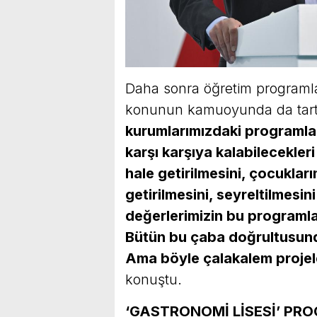
Daha sonra öğretim programlar
konunun kamuoyunda da tartı
kurumlarımızdaki programlar
karşı karşıya kalabilecekle
hale getirilmesini, çocuklar
getirilmesini, seyreltilmesin
değerlerimizin bu programlar
Bütün bu çaba doğrultusund
Ama böyle çalakalem projele
konuştu.
‘GASTRONOMİ LİSESİ’ PR