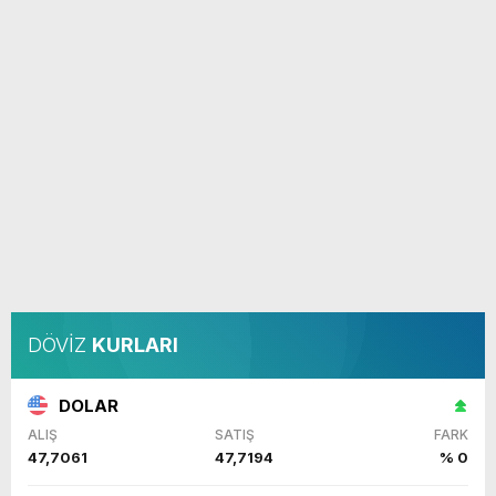
DÖVİZ
KURLARI
DOLAR
ALIŞ
SATIŞ
FARK
47,7061
47,7194
% 0