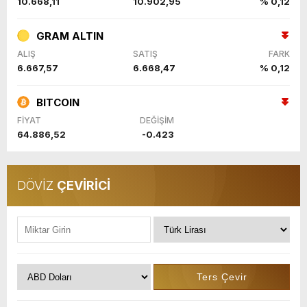
10.668,11
10.902,95
% 0,12
GRAM ALTIN
ALIŞ
SATIŞ
FARK
6.667,57
6.668,47
% 0,12
BITCOIN
FİYAT
DEĞİŞİM
64.886,52
-0.423
DÖVİZ
ÇEVİRİCİ