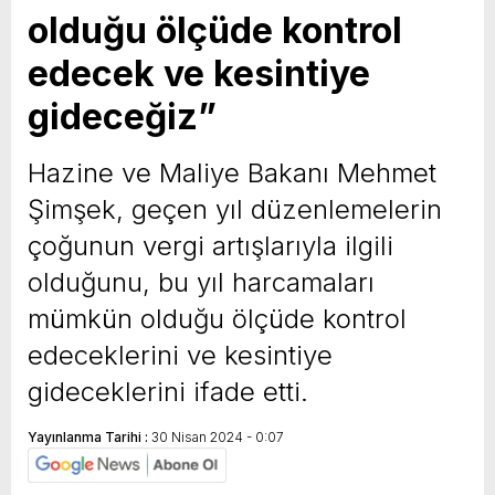
olduğu ölçüde kontrol
yeni özellikler belli oldu
edecek ve kesintiye
gideceğiz”
Hazine ve Maliye Bakanı Mehmet
Şimşek, geçen yıl düzenlemelerin
çoğunun vergi artışlarıyla ilgili
olduğunu, bu yıl harcamaları
mümkün olduğu ölçüde kontrol
edeceklerini ve kesintiye
gideceklerini ifade etti.
Yayınlanma Tarihi :
30 Nisan 2024 - 0:07